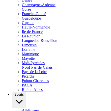
Centre
Champagne-Ardenne
Corse
Franche-Comté
Guadeloupe
Guyane
Haute-Normandie
Ile-de-France
La Réunion
Languedoc-Roussillon
Limousin
Lorraine
Martinique
Mayotte
Midi-Pyrénées
Nord-Pas-de-Calais
Pays de la Loire
Picardie
Poitou-Charentes
PACA
Rhône-Alpes
Sports
Athlétisme