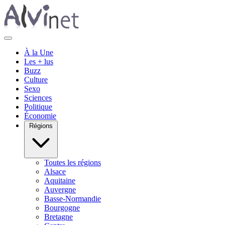
À la Une
Les + lus
Buzz
Culture
Sexo
Sciences
Politique
Économie
Régions
Toutes les régions
Alsace
Aquitaine
Auvergne
Basse-Normandie
Bourgogne
Bretagne