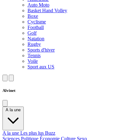
Auto Moto
Basket Hand Volley
Boxe
Cyclisme
Football
Golf
Natation
Rugby
Sports d'hiver
Tennis
Voile
Sport aux US
Alvinet
A la une
A la une
Les plus lus
Buzz
Sciences
Politique
Économie
Culture
Sexo