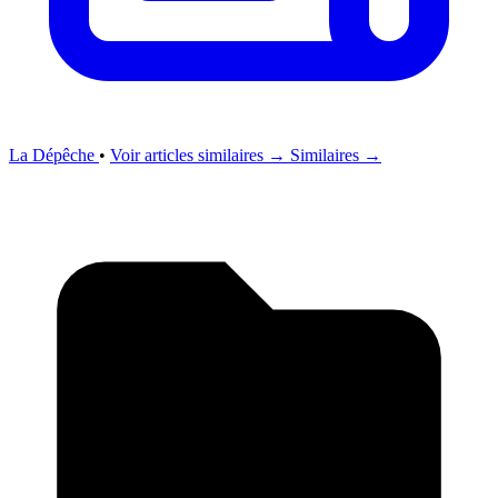
La Dépêche
•
Voir articles similaires →
Similaires →