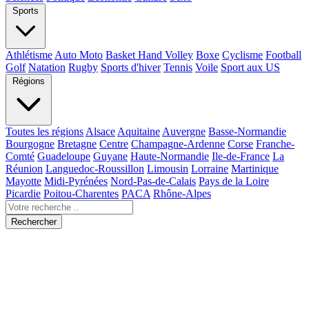
Sports
Athlétisme
Auto Moto
Basket Hand Volley
Boxe
Cyclisme
Football
Golf
Natation
Rugby
Sports d'hiver
Tennis
Voile
Sport aux US
Régions
Toutes les régions
Alsace
Aquitaine
Auvergne
Basse-Normandie
Bourgogne
Bretagne
Centre
Champagne-Ardenne
Corse
Franche-
Comté
Guadeloupe
Guyane
Haute-Normandie
Ile-de-France
La
Réunion
Languedoc-Roussillon
Limousin
Lorraine
Martinique
Mayotte
Midi-Pyrénées
Nord-Pas-de-Calais
Pays de la Loire
Picardie
Poitou-Charentes
PACA
Rhône-Alpes
Rechercher