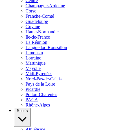
Centre
Champagne-Ardenne
Corse
Franche-Comté
Guadeloupe
Guyane
Haute-Normandie
Ile-de-France
La Réunion
Languedoc-Roussillon
Limousin
Lorraine
Martinique
Mayotte
Midi-Pyrénées
Nord-Pas-de-Calais
Pays de la Loire
Picardie
Poitou-Charentes
PACA
Rhône-Alpes
Sports
Athlétisme