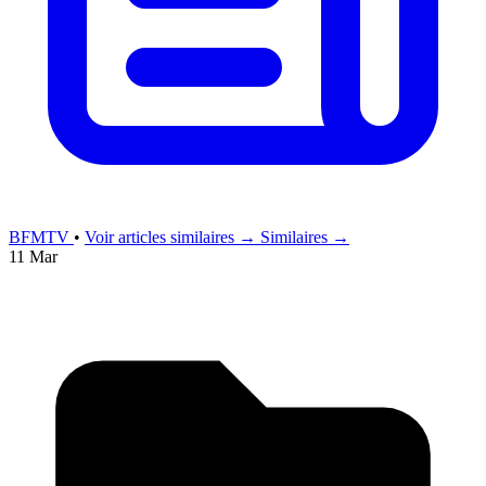
BFMTV
•
Voir articles similaires →
Similaires →
11 Mar