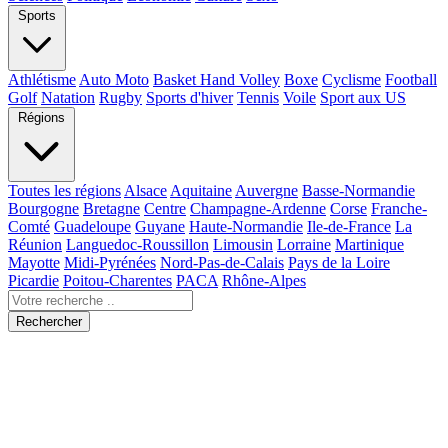
Sports
Athlétisme
Auto Moto
Basket Hand Volley
Boxe
Cyclisme
Football
Golf
Natation
Rugby
Sports d'hiver
Tennis
Voile
Sport aux US
Régions
Toutes les régions
Alsace
Aquitaine
Auvergne
Basse-Normandie
Bourgogne
Bretagne
Centre
Champagne-Ardenne
Corse
Franche-
Comté
Guadeloupe
Guyane
Haute-Normandie
Ile-de-France
La
Réunion
Languedoc-Roussillon
Limousin
Lorraine
Martinique
Mayotte
Midi-Pyrénées
Nord-Pas-de-Calais
Pays de la Loire
Picardie
Poitou-Charentes
PACA
Rhône-Alpes
Rechercher