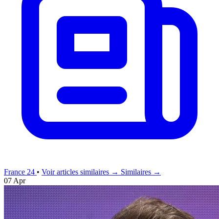
France 24
•
Voir articles similaires →
Similaires →
07 Apr