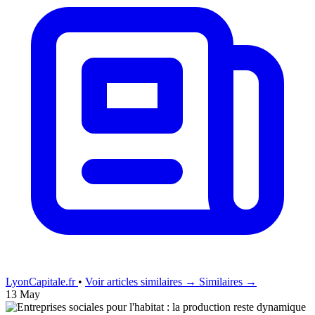
LyonCapitale.fr
•
Voir articles similaires →
Similaires →
13 May