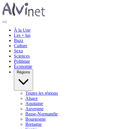
À la Une
Les + lus
Buzz
Culture
Sexo
Sciences
Politique
Économie
Régions
Toutes les régions
Alsace
Aquitaine
Auvergne
Basse-Normandie
Bourgogne
Bretagne