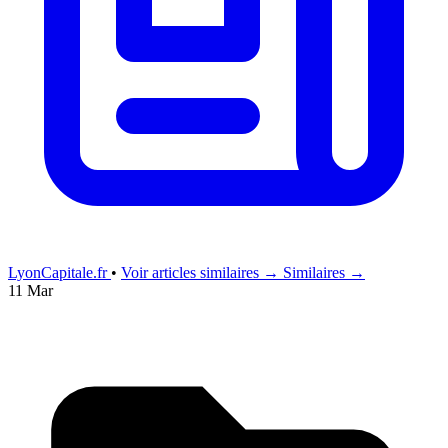
LyonCapitale.fr
•
Voir articles similaires →
Similaires →
11 Mar