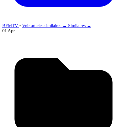
BFMTV
•
Voir articles similaires →
Similaires →
01 Apr