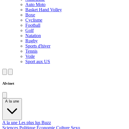
Auto Moto
Basket Hand Volley
Boxe
Cyclisme
Football
Golf
Natation
Rugby
Sports d'hiver
Tennis
Voile
Sport aux US
Alvinet
A la une
A la une
Les plus lus
Buzz
Sciences
Politique
Économie
Culture
Sexo