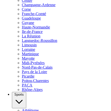
Centre
Champagne-Ardenne
Corse
Franche-Comté
Guadeloupe
Guyane
Haute-Normandie
Ile-de-France
La Réunion
Languedoc-Roussillon
Limousin
Lorraine
Martinique
Mayotte
Midi-Pyrénées
Nord-Pas-de-Calais
Pays de la Loire
Picardie
Poitou-Charentes
PACA
Rhône-Alpes
Sports
Athlétisme