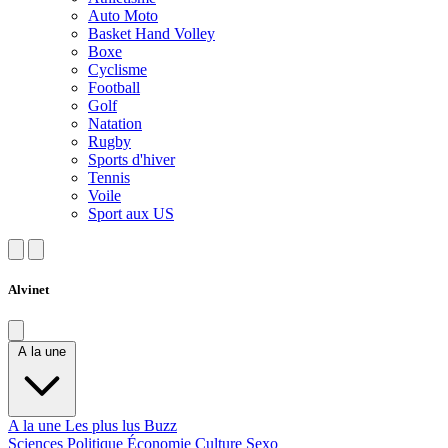
Auto Moto
Basket Hand Volley
Boxe
Cyclisme
Football
Golf
Natation
Rugby
Sports d'hiver
Tennis
Voile
Sport aux US
Alvinet
A la une
A la une
Les plus lus
Buzz
Sciences
Politique
Économie
Culture
Sexo