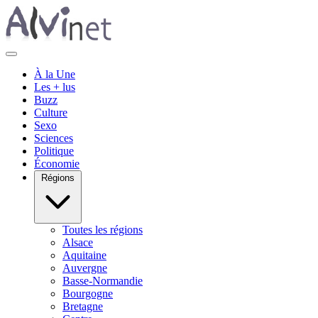
À la Une
Les + lus
Buzz
Culture
Sexo
Sciences
Politique
Économie
Régions
Toutes les régions
Alsace
Aquitaine
Auvergne
Basse-Normandie
Bourgogne
Bretagne