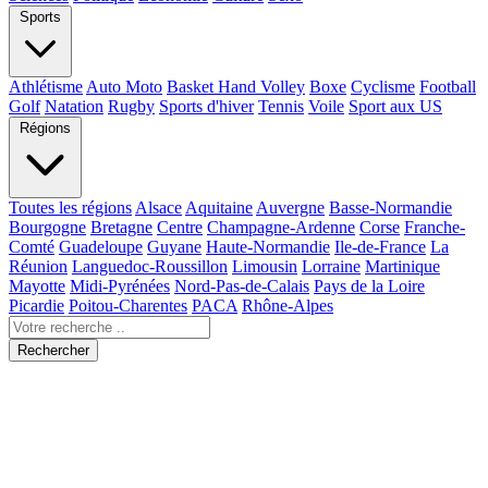
Sports
Athlétisme
Auto Moto
Basket Hand Volley
Boxe
Cyclisme
Football
Golf
Natation
Rugby
Sports d'hiver
Tennis
Voile
Sport aux US
Régions
Toutes les régions
Alsace
Aquitaine
Auvergne
Basse-Normandie
Bourgogne
Bretagne
Centre
Champagne-Ardenne
Corse
Franche-
Comté
Guadeloupe
Guyane
Haute-Normandie
Ile-de-France
La
Réunion
Languedoc-Roussillon
Limousin
Lorraine
Martinique
Mayotte
Midi-Pyrénées
Nord-Pas-de-Calais
Pays de la Loire
Picardie
Poitou-Charentes
PACA
Rhône-Alpes
Rechercher