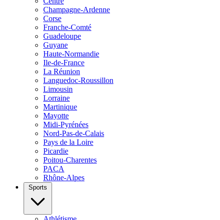
Centre
Champagne-Ardenne
Corse
Franche-Comté
Guadeloupe
Guyane
Haute-Normandie
Ile-de-France
La Réunion
Languedoc-Roussillon
Limousin
Lorraine
Martinique
Mayotte
Midi-Pyrénées
Nord-Pas-de-Calais
Pays de la Loire
Picardie
Poitou-Charentes
PACA
Rhône-Alpes
Sports
Athlétisme