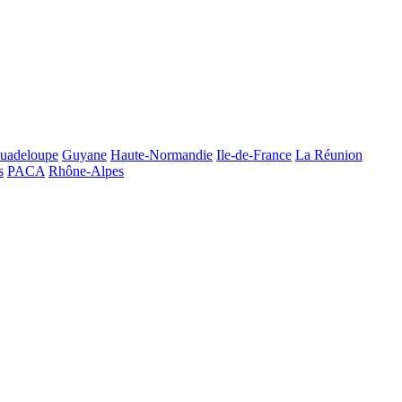
uadeloupe
Guyane
Haute-Normandie
Ile-de-France
La Réunion
s
PACA
Rhône-Alpes