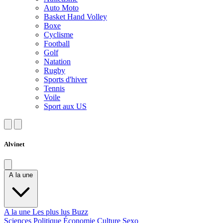
Auto Moto
Basket Hand Volley
Boxe
Cyclisme
Football
Golf
Natation
Rugby
Sports d'hiver
Tennis
Voile
Sport aux US
Alvinet
A la une
A la une
Les plus lus
Buzz
Sciences
Politique
Économie
Culture
Sexo