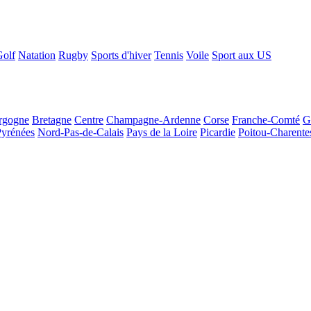
Golf
Natation
Rugby
Sports d'hiver
Tennis
Voile
Sport aux US
rgogne
Bretagne
Centre
Champagne-Ardenne
Corse
Franche-Comté
G
Pyrénées
Nord-Pas-de-Calais
Pays de la Loire
Picardie
Poitou-Charente