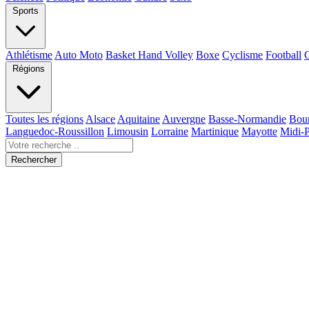
Sports
Athlétisme
Auto Moto
Basket Hand Volley
Boxe
Cyclisme
Football
Régions
Toutes les régions
Alsace
Aquitaine
Auvergne
Basse-Normandie
Bou
Languedoc-Roussillon
Limousin
Lorraine
Martinique
Mayotte
Midi-
Rechercher