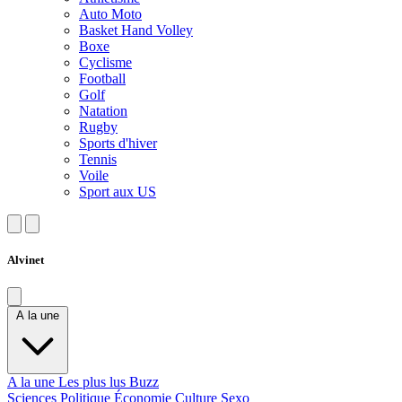
Auto Moto
Basket Hand Volley
Boxe
Cyclisme
Football
Golf
Natation
Rugby
Sports d'hiver
Tennis
Voile
Sport aux US
Alvinet
A la une
A la une
Les plus lus
Buzz
Sciences
Politique
Économie
Culture
Sexo