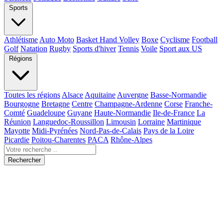
Sports
Athlétisme
Auto Moto
Basket Hand Volley
Boxe
Cyclisme
Football
Golf
Natation
Rugby
Sports d'hiver
Tennis
Voile
Sport aux US
Régions
Toutes les régions
Alsace
Aquitaine
Auvergne
Basse-Normandie
Bourgogne
Bretagne
Centre
Champagne-Ardenne
Corse
Franche-
Comté
Guadeloupe
Guyane
Haute-Normandie
Ile-de-France
La
Réunion
Languedoc-Roussillon
Limousin
Lorraine
Martinique
Mayotte
Midi-Pyrénées
Nord-Pas-de-Calais
Pays de la Loire
Picardie
Poitou-Charentes
PACA
Rhône-Alpes
Rechercher