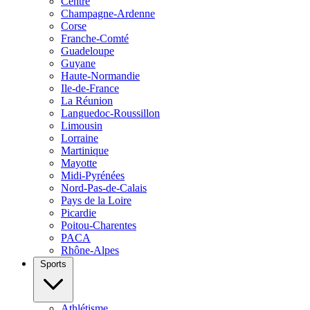
Centre
Champagne-Ardenne
Corse
Franche-Comté
Guadeloupe
Guyane
Haute-Normandie
Ile-de-France
La Réunion
Languedoc-Roussillon
Limousin
Lorraine
Martinique
Mayotte
Midi-Pyrénées
Nord-Pas-de-Calais
Pays de la Loire
Picardie
Poitou-Charentes
PACA
Rhône-Alpes
Sports
Athlétisme