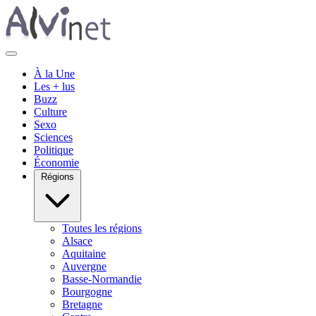
À la Une
Les + lus
Buzz
Culture
Sexo
Sciences
Politique
Économie
Régions
Toutes les régions
Alsace
Aquitaine
Auvergne
Basse-Normandie
Bourgogne
Bretagne