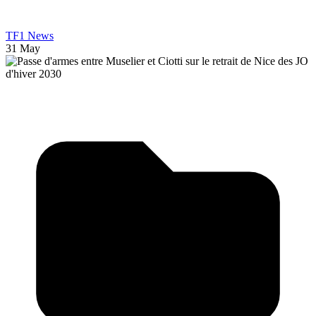
TF1 News
31 May