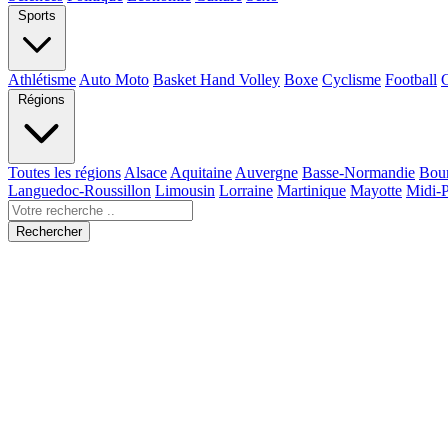
Sports
Athlétisme
Auto Moto
Basket Hand Volley
Boxe
Cyclisme
Football
Régions
Toutes les régions
Alsace
Aquitaine
Auvergne
Basse-Normandie
Bou
Languedoc-Roussillon
Limousin
Lorraine
Martinique
Mayotte
Midi-
Rechercher