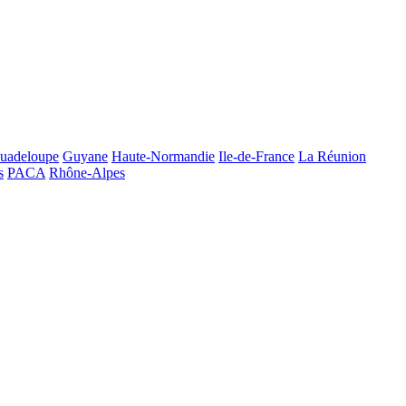
uadeloupe
Guyane
Haute-Normandie
Ile-de-France
La Réunion
s
PACA
Rhône-Alpes