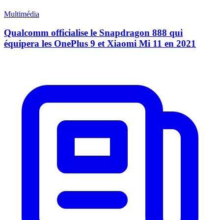
Multimédia
Qualcomm officialise le Snapdragon 888 qui
équipera les OnePlus 9 et Xiaomi Mi 11 en 2021