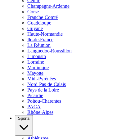
Centre
Champagne-Ardenne
Corse
Franche-Comté
Guadeloupe
Guyane
Haute-Normandie
Ile-de-France
La Réunion
Languedoc-Roussillon
Limousin
Lorraine
Martinique
Mayotte
Midi-Pyrénées
Nord-Pas-de-Calais
Pays de la Loire
Picardie
Poitou-Charentes
PACA
Rhône-Alpes
Sports
Athlétisme