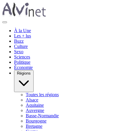
À la Une
Les + lus
Buzz
Culture
Sexo
Sciences
Politique
Économie
Régions
Toutes les régions
Alsace
Aquitaine
Auvergne
Basse-Normandie
Bourgogne
Bretagne