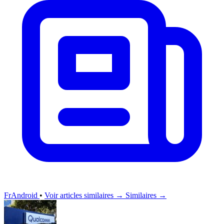
FrAndroid
•
Voir articles similaires →
Similaires →