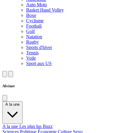
Auto Moto
Basket Hand Volley
Boxe
Cyclisme
Football
Golf
Natation
Rugby
Sports d'hiver
Tennis
Voile
Sport aux US
Alvinet
A la une
A la une
Les plus lus
Buzz
Sciences
Politique
Économie
Culture
Sexo