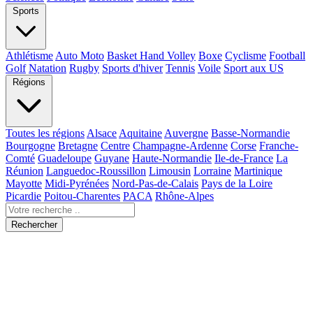
Sports
Athlétisme
Auto Moto
Basket Hand Volley
Boxe
Cyclisme
Football
Golf
Natation
Rugby
Sports d'hiver
Tennis
Voile
Sport aux US
Régions
Toutes les régions
Alsace
Aquitaine
Auvergne
Basse-Normandie
Bourgogne
Bretagne
Centre
Champagne-Ardenne
Corse
Franche-
Comté
Guadeloupe
Guyane
Haute-Normandie
Ile-de-France
La
Réunion
Languedoc-Roussillon
Limousin
Lorraine
Martinique
Mayotte
Midi-Pyrénées
Nord-Pas-de-Calais
Pays de la Loire
Picardie
Poitou-Charentes
PACA
Rhône-Alpes
Rechercher