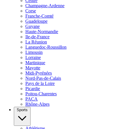
Centre
Champagne-Ardenne
Corse
Franche-Comté
Guadeloupe
Guyane
Haute-Normandie
Ile-de-France
La Réunion
Languedoc-Roussillon
Limousin
Lorraine
Martinique
Mayotte
Midi-Pyrénées
Nord-Pas-de-Calais
Pays de la Loire
Picardie
Poitou-Charentes
PACA
Rhône-Alpes
Sports
Athlétisme