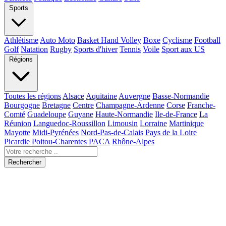
Sports
Athlétisme
Auto Moto
Basket Hand Volley
Boxe
Cyclisme
Football
Golf
Natation
Rugby
Sports d'hiver
Tennis
Voile
Sport aux US
Régions
Toutes les régions
Alsace
Aquitaine
Auvergne
Basse-Normandie
Bourgogne
Bretagne
Centre
Champagne-Ardenne
Corse
Franche-
Comté
Guadeloupe
Guyane
Haute-Normandie
Ile-de-France
La
Réunion
Languedoc-Roussillon
Limousin
Lorraine
Martinique
Mayotte
Midi-Pyrénées
Nord-Pas-de-Calais
Pays de la Loire
Picardie
Poitou-Charentes
PACA
Rhône-Alpes
Rechercher