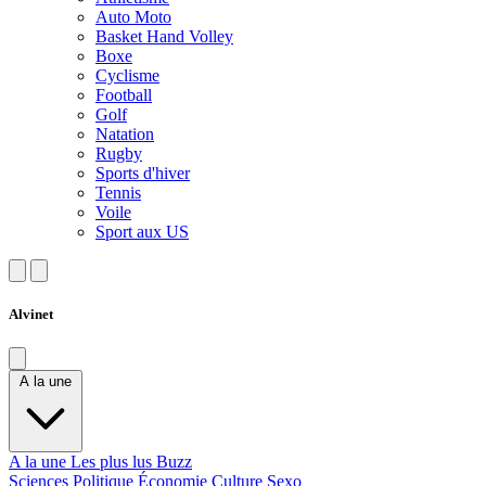
Auto Moto
Basket Hand Volley
Boxe
Cyclisme
Football
Golf
Natation
Rugby
Sports d'hiver
Tennis
Voile
Sport aux US
Alvinet
A la une
A la une
Les plus lus
Buzz
Sciences
Politique
Économie
Culture
Sexo