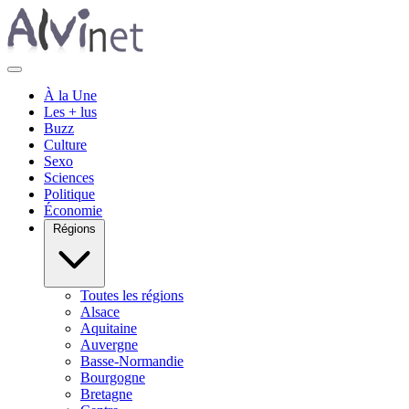
À la Une
Les + lus
Buzz
Culture
Sexo
Sciences
Politique
Économie
Régions
Toutes les régions
Alsace
Aquitaine
Auvergne
Basse-Normandie
Bourgogne
Bretagne