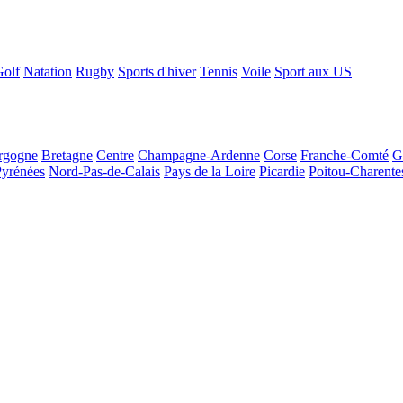
Golf
Natation
Rugby
Sports d'hiver
Tennis
Voile
Sport aux US
rgogne
Bretagne
Centre
Champagne-Ardenne
Corse
Franche-Comté
G
Pyrénées
Nord-Pas-de-Calais
Pays de la Loire
Picardie
Poitou-Charente