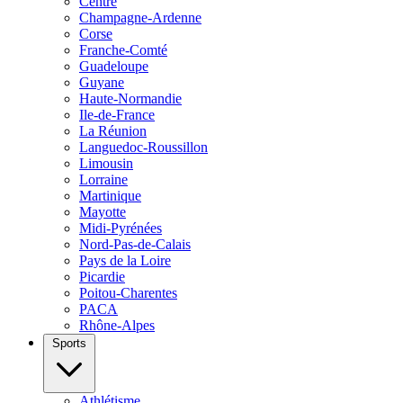
Centre
Champagne-Ardenne
Corse
Franche-Comté
Guadeloupe
Guyane
Haute-Normandie
Ile-de-France
La Réunion
Languedoc-Roussillon
Limousin
Lorraine
Martinique
Mayotte
Midi-Pyrénées
Nord-Pas-de-Calais
Pays de la Loire
Picardie
Poitou-Charentes
PACA
Rhône-Alpes
Sports
Athlétisme