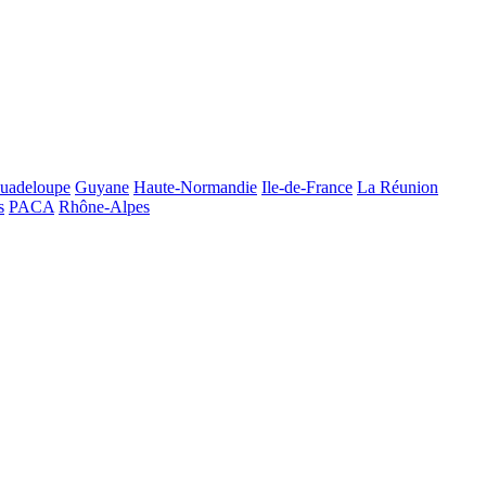
uadeloupe
Guyane
Haute-Normandie
Ile-de-France
La Réunion
s
PACA
Rhône-Alpes