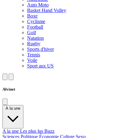
Auto Moto
Basket Hand Volley
Boxe
Cyclisme
Football
Golf
Natation
Rugby
Sports d'hiver
Tennis
Voile
Sport aux US
Alvinet
A la une
A la une
Les plus lus
Buzz
Sciences
Politique
Économie
Culture
Sexo