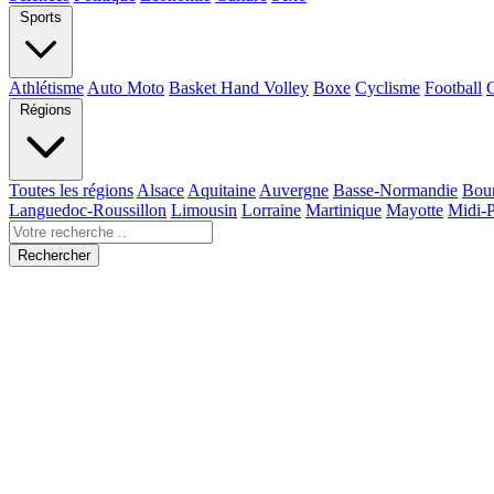
Sports
Athlétisme
Auto Moto
Basket Hand Volley
Boxe
Cyclisme
Football
Régions
Toutes les régions
Alsace
Aquitaine
Auvergne
Basse-Normandie
Bou
Languedoc-Roussillon
Limousin
Lorraine
Martinique
Mayotte
Midi-
Rechercher