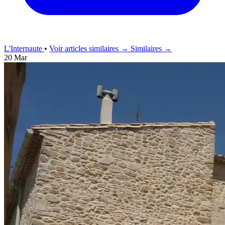
L'Internaute
•
Voir articles similaires →
Similaires →
20 Mar