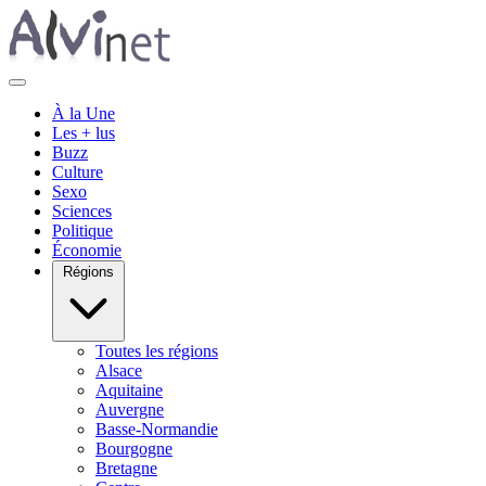
À la Une
Les + lus
Buzz
Culture
Sexo
Sciences
Politique
Économie
Régions
Toutes les régions
Alsace
Aquitaine
Auvergne
Basse-Normandie
Bourgogne
Bretagne