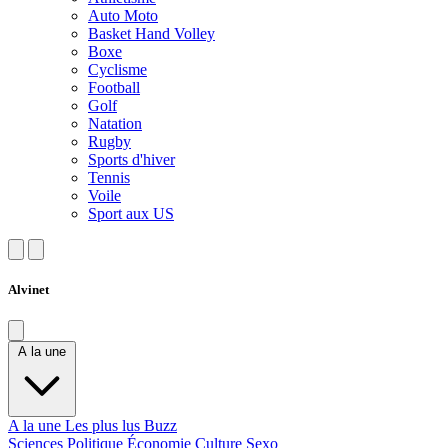
Auto Moto
Basket Hand Volley
Boxe
Cyclisme
Football
Golf
Natation
Rugby
Sports d'hiver
Tennis
Voile
Sport aux US
Alvinet
A la une
A la une
Les plus lus
Buzz
Sciences
Politique
Économie
Culture
Sexo