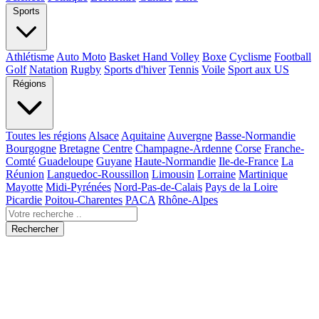
Sports
Athlétisme
Auto Moto
Basket Hand Volley
Boxe
Cyclisme
Football
Golf
Natation
Rugby
Sports d'hiver
Tennis
Voile
Sport aux US
Régions
Toutes les régions
Alsace
Aquitaine
Auvergne
Basse-Normandie
Bourgogne
Bretagne
Centre
Champagne-Ardenne
Corse
Franche-
Comté
Guadeloupe
Guyane
Haute-Normandie
Ile-de-France
La
Réunion
Languedoc-Roussillon
Limousin
Lorraine
Martinique
Mayotte
Midi-Pyrénées
Nord-Pas-de-Calais
Pays de la Loire
Picardie
Poitou-Charentes
PACA
Rhône-Alpes
Rechercher