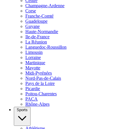
Centre
Champagne-Ardenne
Corse
Franche-Comté
Guadeloupe
Guyane
Haute-Normandie
Ile-de-France
La Réunion
Languedoc-Roussillon
Limousin
Lorraine
Martinique
Mayotte
Midi-Pyrénées
Nord-Pas-de-Calais
Pays de la Loire
Picardie
Poitou-Charentes
PACA
Rhône-Alpes
Sports
Athlétisme