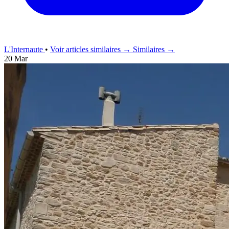
L'Internaute
•
Voir articles similaires →
Similaires →
20 Mar