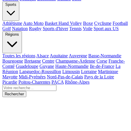
Sports
Athlétisme
Auto Moto
Basket Hand Volley
Boxe
Cyclisme
Football
Golf
Natation
Rugby
Sports d'hiver
Tennis
Voile
Sport aux US
Régions
Toutes les régions
Alsace
Aquitaine
Auvergne
Basse-Normandie
Bourgogne
Bretagne
Centre
Champagne-Ardenne
Corse
Franche-
Comté
Guadeloupe
Guyane
Haute-Normandie
Ile-de-France
La
Réunion
Languedoc-Roussillon
Limousin
Lorraine
Martinique
Mayotte
Midi-Pyrénées
Nord-Pas-de-Calais
Pays de la Loire
Picardie
Poitou-Charentes
PACA
Rhône-Alpes
Rechercher