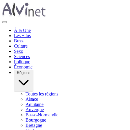
À la Une
Les + lus
Buzz
Culture
Sexo
Sciences
Politique
Économie
Régions
Toutes les régions
Alsace
Aquitaine
Auvergne
Basse-Normandie
Bourgogne
Bretagne