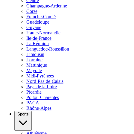
Centre
Champagne-Ardenne
Corse
Franche-Comté
Guadeloupe
Guyane
Haute-Normandie
Ile-de-France
La Réunion
Languedoc-Roussillon
Limousin
Lorraine
Martinique
Mayotte
Midi-Pyrénées
Nord-Pas-de-Calais
Pays de la Loire
Picardie
Poitou-Charentes
PACA
Rhône-Alpes
Sports
Athlétisme