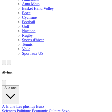
Auto Moto
Basket Hand Volley
Boxe
Cyclisme
Football
Golf
Natation
Rugby
Sports d'hiver
Tennis
Voile
Sport aux US
Alvinet
A la une
A la une
Les plus lus
Buzz
Sciences
Politique
Économie
Culture
Sexo