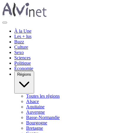
À la Une
Les + lus
Buzz
Culture
Sexo
Sciences
Politique
Économie
Régions
Toutes les régions
Alsace
Aquitaine
Auvergne
Basse-Normandie
Bourgogne
Bretagne