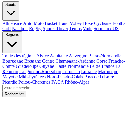
Sports
Athlétisme
Auto Moto
Basket Hand Volley
Boxe
Cyclisme
Football
Golf
Natation
Rugby
Sports d'hiver
Tennis
Voile
Sport aux US
Régions
Toutes les régions
Alsace
Aquitaine
Auvergne
Basse-Normandie
Bourgogne
Bretagne
Centre
Champagne-Ardenne
Corse
Franche-
Comté
Guadeloupe
Guyane
Haute-Normandie
Ile-de-France
La
Réunion
Languedoc-Roussillon
Limousin
Lorraine
Martinique
Mayotte
Midi-Pyrénées
Nord-Pas-de-Calais
Pays de la Loire
Picardie
Poitou-Charentes
PACA
Rhône-Alpes
Rechercher