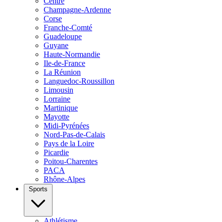
Centre
Champagne-Ardenne
Corse
Franche-Comté
Guadeloupe
Guyane
Haute-Normandie
Ile-de-France
La Réunion
Languedoc-Roussillon
Limousin
Lorraine
Martinique
Mayotte
Midi-Pyrénées
Nord-Pas-de-Calais
Pays de la Loire
Picardie
Poitou-Charentes
PACA
Rhône-Alpes
Sports
Athlétisme