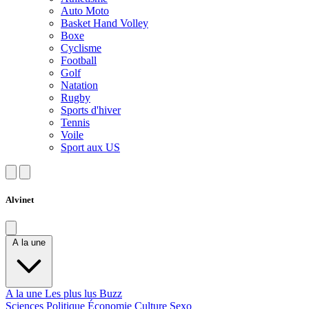
Auto Moto
Basket Hand Volley
Boxe
Cyclisme
Football
Golf
Natation
Rugby
Sports d'hiver
Tennis
Voile
Sport aux US
Alvinet
A la une
A la une
Les plus lus
Buzz
Sciences
Politique
Économie
Culture
Sexo