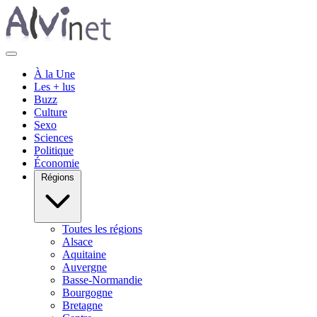
À la Une
Les + lus
Buzz
Culture
Sexo
Sciences
Politique
Économie
Régions
Toutes les régions
Alsace
Aquitaine
Auvergne
Basse-Normandie
Bourgogne
Bretagne