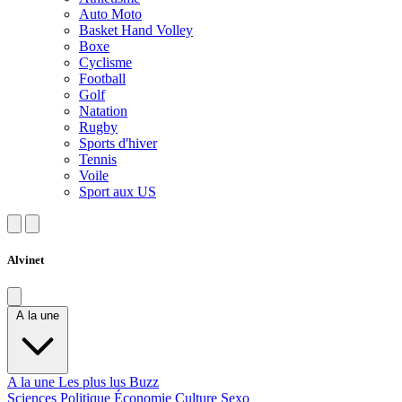
Auto Moto
Basket Hand Volley
Boxe
Cyclisme
Football
Golf
Natation
Rugby
Sports d'hiver
Tennis
Voile
Sport aux US
Alvinet
A la une
A la une
Les plus lus
Buzz
Sciences
Politique
Économie
Culture
Sexo