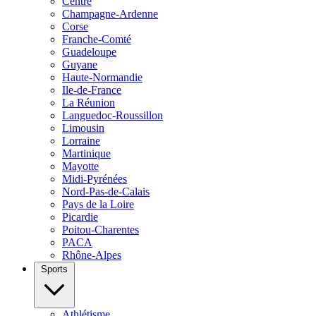
Centre
Champagne-Ardenne
Corse
Franche-Comté
Guadeloupe
Guyane
Haute-Normandie
Ile-de-France
La Réunion
Languedoc-Roussillon
Limousin
Lorraine
Martinique
Mayotte
Midi-Pyrénées
Nord-Pas-de-Calais
Pays de la Loire
Picardie
Poitou-Charentes
PACA
Rhône-Alpes
Sports
Athlétisme