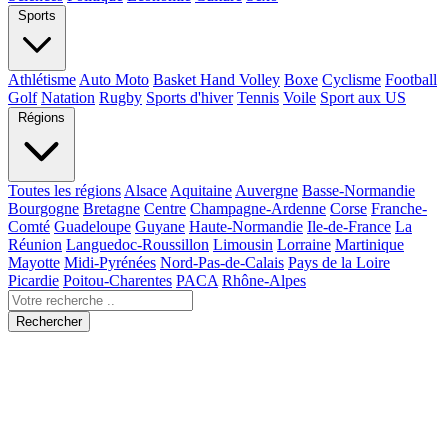
Sports
Athlétisme
Auto Moto
Basket Hand Volley
Boxe
Cyclisme
Football
Golf
Natation
Rugby
Sports d'hiver
Tennis
Voile
Sport aux US
Régions
Toutes les régions
Alsace
Aquitaine
Auvergne
Basse-Normandie
Bourgogne
Bretagne
Centre
Champagne-Ardenne
Corse
Franche-
Comté
Guadeloupe
Guyane
Haute-Normandie
Ile-de-France
La
Réunion
Languedoc-Roussillon
Limousin
Lorraine
Martinique
Mayotte
Midi-Pyrénées
Nord-Pas-de-Calais
Pays de la Loire
Picardie
Poitou-Charentes
PACA
Rhône-Alpes
Rechercher