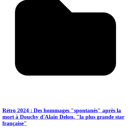
Rétro 2024 : Des hommages "spontanés" après la
mort à Douchy d'Alain Delon, "la plus grande star
française"