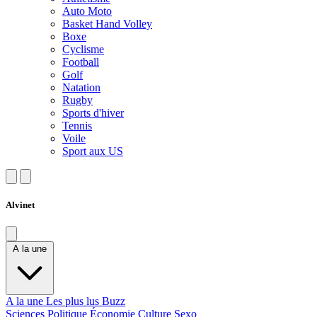
Auto Moto
Basket Hand Volley
Boxe
Cyclisme
Football
Golf
Natation
Rugby
Sports d'hiver
Tennis
Voile
Sport aux US
Alvinet
A la une
A la une
Les plus lus
Buzz
Sciences
Politique
Économie
Culture
Sexo