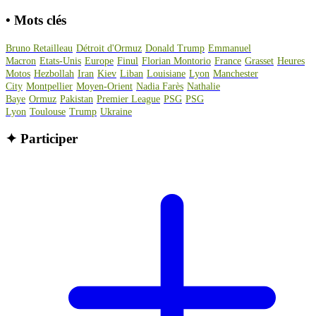
•
Mots clés
Bruno Retailleau
Détroit d'Ormuz
Donald Trump
Emmanuel
Macron
Etats-Unis
Europe
Finul
Florian Montorio
France
Grasset
Heures
Motos
Hezbollah
Iran
Kiev
Liban
Louisiane
Lyon
Manchester
City
Montpellier
Moyen-Orient
Nadia Farès
Nathalie
Baye
Ormuz
Pakistan
Premier League
PSG
PSG
Lyon
Toulouse
Trump
Ukraine
✦
Participer