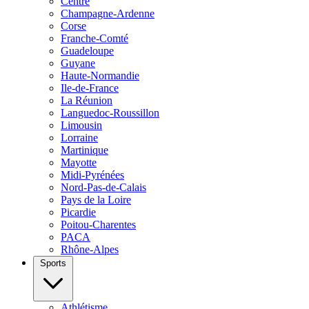
Centre
Champagne-Ardenne
Corse
Franche-Comté
Guadeloupe
Guyane
Haute-Normandie
Ile-de-France
La Réunion
Languedoc-Roussillon
Limousin
Lorraine
Martinique
Mayotte
Midi-Pyrénées
Nord-Pas-de-Calais
Pays de la Loire
Picardie
Poitou-Charentes
PACA
Rhône-Alpes
Sports
Athlétisme