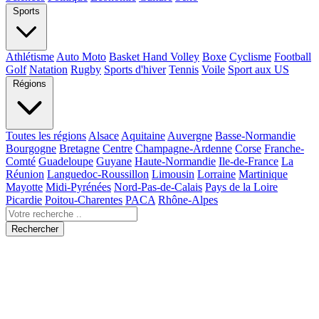
Sports
Athlétisme
Auto Moto
Basket Hand Volley
Boxe
Cyclisme
Football
Golf
Natation
Rugby
Sports d'hiver
Tennis
Voile
Sport aux US
Régions
Toutes les régions
Alsace
Aquitaine
Auvergne
Basse-Normandie
Bourgogne
Bretagne
Centre
Champagne-Ardenne
Corse
Franche-
Comté
Guadeloupe
Guyane
Haute-Normandie
Ile-de-France
La
Réunion
Languedoc-Roussillon
Limousin
Lorraine
Martinique
Mayotte
Midi-Pyrénées
Nord-Pas-de-Calais
Pays de la Loire
Picardie
Poitou-Charentes
PACA
Rhône-Alpes
Rechercher