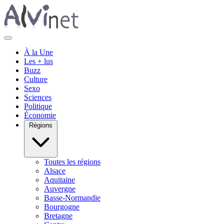
À la Une
Les + lus
Buzz
Culture
Sexo
Sciences
Politique
Économie
Régions
Toutes les régions
Alsace
Aquitaine
Auvergne
Basse-Normandie
Bourgogne
Bretagne