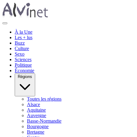
À la Une
Les + lus
Buzz
Culture
Sexo
Sciences
Politique
Économie
Régions
Toutes les régions
Alsace
Aquitaine
Auvergne
Basse-Normandie
Bourgogne
Bretagne