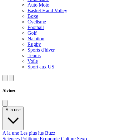
Auto Moto
Basket Hand Volley
Boxe
Cyclisme
Football
Golf
Natation
Rugby
Sports d'hiver
Tennis
Voile
Sport aux US
Alvinet
A la une
A la une
Les plus lus
Buzz
Sciences
Politique
Économie
Culture
Sexo