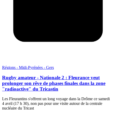
Régions - Midi-Pyrénées - Gers
Rugby amateur - Nationale 2 : Fleurance veut
prolonger son rêve de phases finales dans la zone
"radioactive" du Tricastin
Les Fleurantins s'offrent un long voyage dans la Drôme ce samedi
4 avril (17 h 30), non pas pour une visite autour de la centrale
nucléaire du Tricast