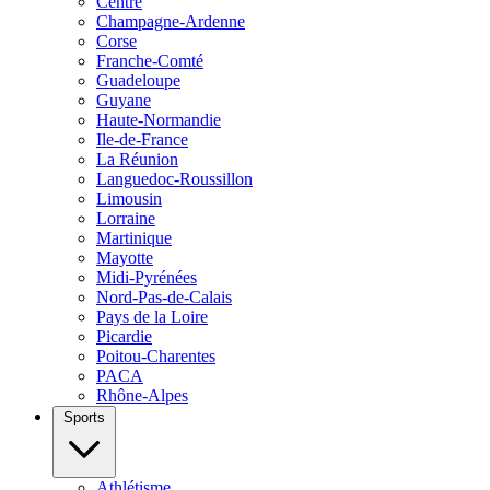
Centre
Champagne-Ardenne
Corse
Franche-Comté
Guadeloupe
Guyane
Haute-Normandie
Ile-de-France
La Réunion
Languedoc-Roussillon
Limousin
Lorraine
Martinique
Mayotte
Midi-Pyrénées
Nord-Pas-de-Calais
Pays de la Loire
Picardie
Poitou-Charentes
PACA
Rhône-Alpes
Sports
Athlétisme