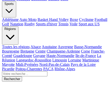
Sports
Athlétisme
Auto Moto
Basket Hand Volley
Boxe
Cyclisme
Football
Golf
Natation
Rugby
Sports d'hiver
Tennis
Voile
Sport aux US
Régions
Toutes les régions
Alsace
Aquitaine
Auvergne
Basse-Normandie
Bourgogne
Bretagne
Centre
Champagne-Ardenne
Corse
Franche-
Comté
Guadeloupe
Guyane
Haute-Normandie
Ile-de-France
La
Réunion
Languedoc-Roussillon
Limousin
Lorraine
Martinique
Mayotte
Midi-Pyrénées
Nord-Pas-de-Calais
Pays de la Loire
Picardie
Poitou-Charentes
PACA
Rhône-Alpes
Rechercher