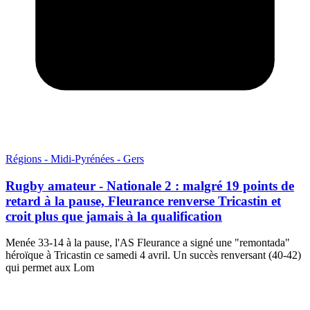
Régions - Midi-Pyrénées - Gers
Rugby amateur - Nationale 2 : malgré 19 points de
retard à la pause, Fleurance renverse Tricastin et
croit plus que jamais à la qualification
Menée 33-14 à la pause, l'AS Fleurance a signé une "remontada"
héroïque à Tricastin ce samedi 4 avril. Un succès renversant (40-42)
qui permet aux Lom