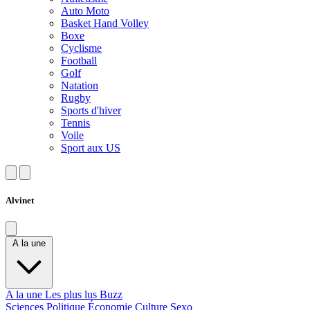
Auto Moto
Basket Hand Volley
Boxe
Cyclisme
Football
Golf
Natation
Rugby
Sports d'hiver
Tennis
Voile
Sport aux US
Alvinet
A la une
A la une
Les plus lus
Buzz
Sciences
Politique
Économie
Culture
Sexo