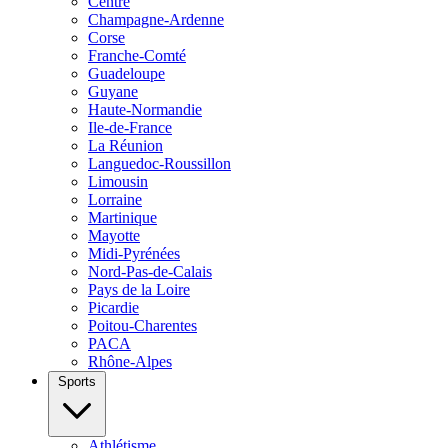
Centre
Champagne-Ardenne
Corse
Franche-Comté
Guadeloupe
Guyane
Haute-Normandie
Ile-de-France
La Réunion
Languedoc-Roussillon
Limousin
Lorraine
Martinique
Mayotte
Midi-Pyrénées
Nord-Pas-de-Calais
Pays de la Loire
Picardie
Poitou-Charentes
PACA
Rhône-Alpes
Sports
Athlétisme