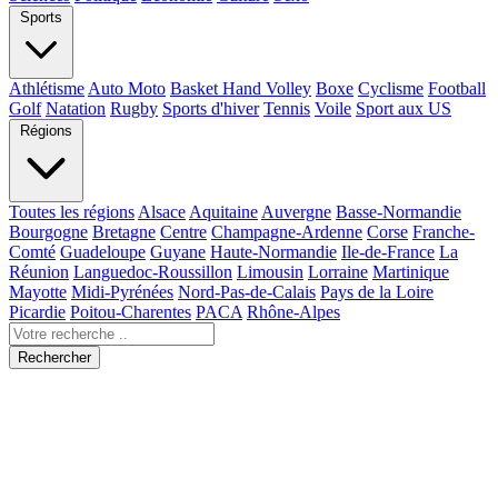
Sports
Athlétisme
Auto Moto
Basket Hand Volley
Boxe
Cyclisme
Football
Golf
Natation
Rugby
Sports d'hiver
Tennis
Voile
Sport aux US
Régions
Toutes les régions
Alsace
Aquitaine
Auvergne
Basse-Normandie
Bourgogne
Bretagne
Centre
Champagne-Ardenne
Corse
Franche-
Comté
Guadeloupe
Guyane
Haute-Normandie
Ile-de-France
La
Réunion
Languedoc-Roussillon
Limousin
Lorraine
Martinique
Mayotte
Midi-Pyrénées
Nord-Pas-de-Calais
Pays de la Loire
Picardie
Poitou-Charentes
PACA
Rhône-Alpes
Rechercher