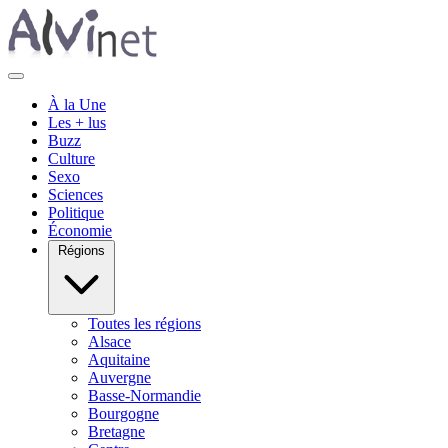
À la Une
Les + lus
Buzz
Culture
Sexo
Sciences
Politique
Économie
Régions
Toutes les régions
Alsace
Aquitaine
Auvergne
Basse-Normandie
Bourgogne
Bretagne