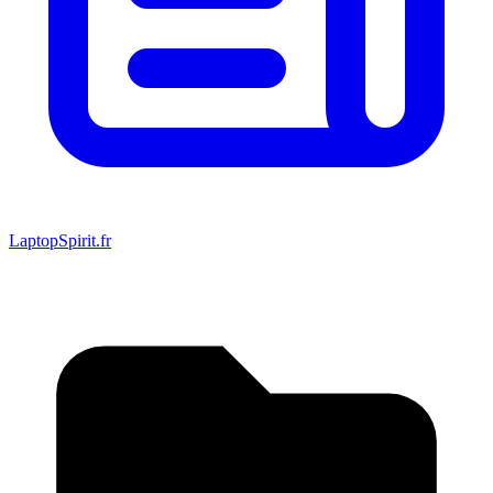
LaptopSpirit.fr