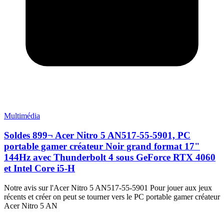
Multimédia
Soldes 899¬ Acer Nitro 5 AN517-55-5901, PC
portable gamer créateur Noir grand format 17"
144Hz avec Thunderbolt 4 sous GeForce RTX 4060
et Intel Core i5-H
Notre avis sur l'Acer Nitro 5 AN517-55-5901 Pour jouer aux jeux
récents et créer on peut se tourner vers le PC portable gamer créateur
Acer Nitro 5 AN