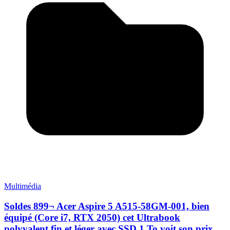
Multimédia
Soldes 899¬ Acer Aspire 5 A515-58GM-001, bien
équipé (Core i7, RTX 2050) cet Ultrabook
polyvalent fin et léger avec SSD 1 To voit son prix