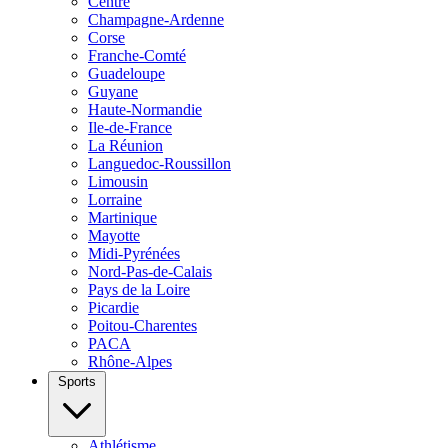
Centre
Champagne-Ardenne
Corse
Franche-Comté
Guadeloupe
Guyane
Haute-Normandie
Ile-de-France
La Réunion
Languedoc-Roussillon
Limousin
Lorraine
Martinique
Mayotte
Midi-Pyrénées
Nord-Pas-de-Calais
Pays de la Loire
Picardie
Poitou-Charentes
PACA
Rhône-Alpes
Sports
Athlétisme