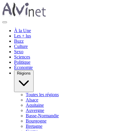
À la Une
Les + lus
Buzz
Culture
Sexo
Sciences
Politique
Économie
Régions
Toutes les régions
Alsace
Aquitaine
Auvergne
Basse-Normandie
Bourgogne
Bretagne