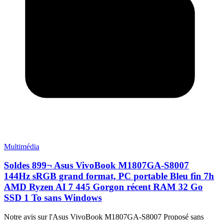
Multimédia
Soldes 899¬ Asus VivoBook M1807GA-S8007
144Hz sRGB grand format, PC portable Bleu fin 7h
AMD Ryzen AI 7 445 Gorgon récent RAM 32 Go
SSD 1 To sans Windows
Notre avis sur l'Asus VivoBook M1807GA-S8007 Proposé sans