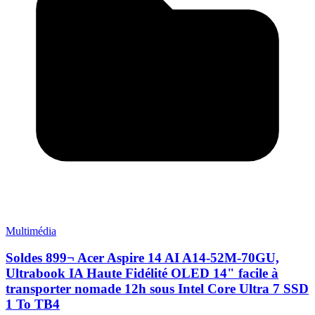
Multimédia
Soldes 899¬ Acer Aspire 14 AI A14-52M-70GU,
Ultrabook IA Haute Fidélité OLED 14" facile à
transporter nomade 12h sous Intel Core Ultra 7 SSD
1 To TB4