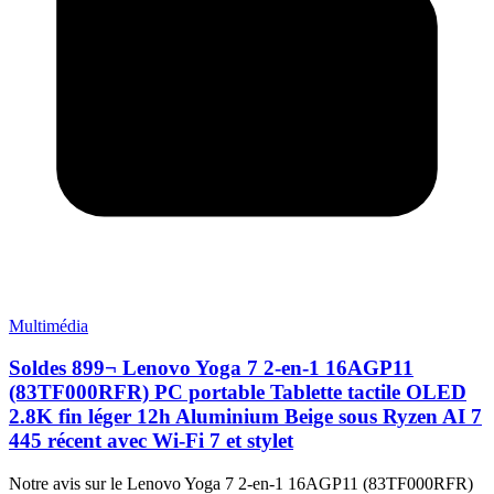
Multimédia
Soldes 899¬ Lenovo Yoga 7 2-en-1 16AGP11
(83TF000RFR) PC portable Tablette tactile OLED
2.8K fin léger 12h Aluminium Beige sous Ryzen AI 7
445 récent avec Wi-Fi 7 et stylet
Notre avis sur le Lenovo Yoga 7 2-en-1 16AGP11 (83TF000RFR)