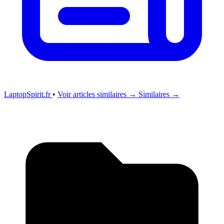
LaptopSpirit.fr
•
Voir articles similaires →
Similaires →