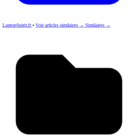
LaptopSpirit.fr
•
Voir articles similaires →
Similaires →