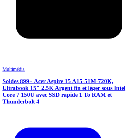
Multimédia
Soldes 899¬ Acer Aspire 15 A15-51M-720K,
Ultrabook 15" 2.5K Argent fin et léger sous Intel
Core 7 150U avec SSD rapide 1 To RAM et
Thunderbolt 4