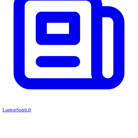
LaptopSpirit.fr