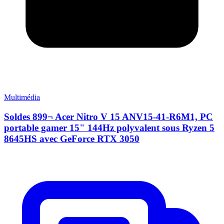
Multimédia
Soldes 899¬ Acer Nitro V 15 ANV15-41-R6M1, PC
portable gamer 15" 144Hz polyvalent sous Ryzen 5
8645HS avec GeForce RTX 3050