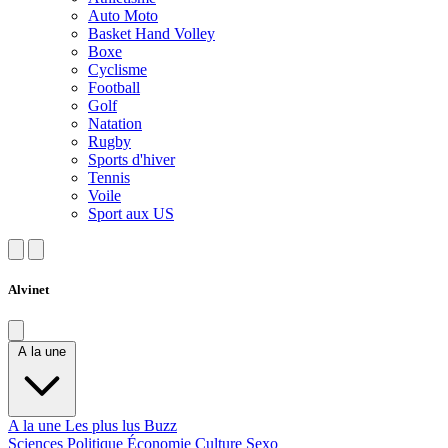
Auto Moto
Basket Hand Volley
Boxe
Cyclisme
Football
Golf
Natation
Rugby
Sports d'hiver
Tennis
Voile
Sport aux US
Alvinet
A la une
A la une
Les plus lus
Buzz
Sciences
Politique
Économie
Culture
Sexo