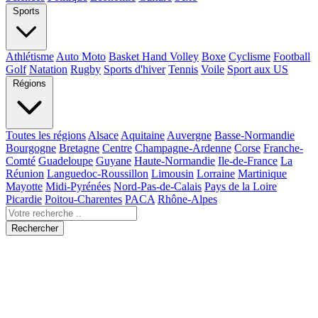
Sports
Athlétisme
Auto Moto
Basket Hand Volley
Boxe
Cyclisme
Football
Golf
Natation
Rugby
Sports d'hiver
Tennis
Voile
Sport aux US
Régions
Toutes les régions
Alsace
Aquitaine
Auvergne
Basse-Normandie
Bourgogne
Bretagne
Centre
Champagne-Ardenne
Corse
Franche-
Comté
Guadeloupe
Guyane
Haute-Normandie
Ile-de-France
La
Réunion
Languedoc-Roussillon
Limousin
Lorraine
Martinique
Mayotte
Midi-Pyrénées
Nord-Pas-de-Calais
Pays de la Loire
Picardie
Poitou-Charentes
PACA
Rhône-Alpes
Rechercher