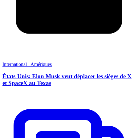
International - Amériques
États-Unis: Elon Musk veut déplacer les sièges de X
et SpaceX au Texas