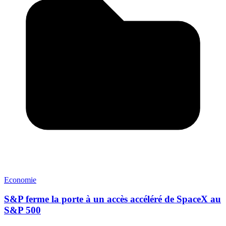
Economie
S&P ferme la porte à un accès accéléré de SpaceX au
S&P 500