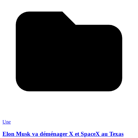
Une
Elon Musk va déménager X et SpaceX au Texas