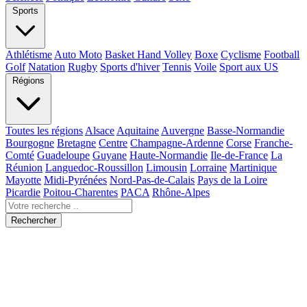
Sports
Athlétisme
Auto Moto
Basket Hand Volley
Boxe
Cyclisme
Football
Golf
Natation
Rugby
Sports d'hiver
Tennis
Voile
Sport aux US
Régions
Toutes les régions
Alsace
Aquitaine
Auvergne
Basse-Normandie
Bourgogne
Bretagne
Centre
Champagne-Ardenne
Corse
Franche-
Comté
Guadeloupe
Guyane
Haute-Normandie
Ile-de-France
La
Réunion
Languedoc-Roussillon
Limousin
Lorraine
Martinique
Mayotte
Midi-Pyrénées
Nord-Pas-de-Calais
Pays de la Loire
Picardie
Poitou-Charentes
PACA
Rhône-Alpes
Rechercher