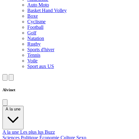
Auto Moto
Basket Hand Volley
Boxe
Cyclisme
Football
Golf
Natation
Rugby
Sports d'hiver
Tennis
Voile
Sport aux US
Alvinet
A la une
A la une
Les plus lus
Buzz
Sciences
Politique
Économie
Culture
Sexo