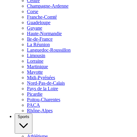
Centre
Champagne-Ardenne
Corse
Franche-Comté
Guadeloupe
Guyane
Haute-Normandie
Ile-de-France
La Réunion
Languedoc-Roussillon
Limousin
Lorraine
Martinique
Mayotte
Midi-Pyrénées
Nord-Pas-de-Calais
Pays de la Loire
Picardie
Poitou-Charentes
PACA
Rhône-Alpes
Sports
Athlétisme