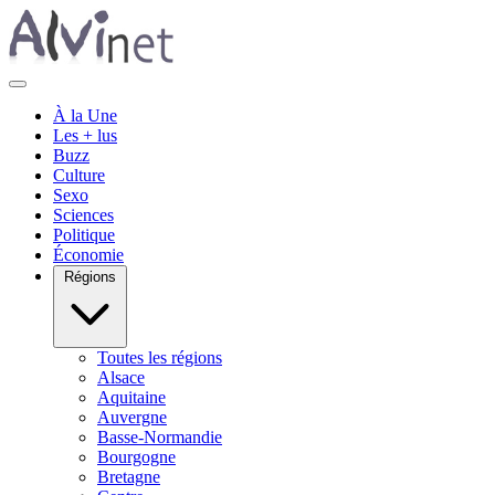
À la Une
Les + lus
Buzz
Culture
Sexo
Sciences
Politique
Économie
Régions
Toutes les régions
Alsace
Aquitaine
Auvergne
Basse-Normandie
Bourgogne
Bretagne