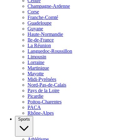
Centre
Champagne-Ardenne
Corse
Franche-Comté
Guadeloupe
Guyane
Haute-Normandie
Ile-de-France
La Réunion
Languedoc-Roussillon
Limousin
Lorraine
Martinique
Mayotte
Midi-Pyrénées
Nord-Pas-de-Calais
Pays de la Loire
Picardie
Poitou-Charentes
PACA
Rhône-Alpes
Sports
Athlétisme