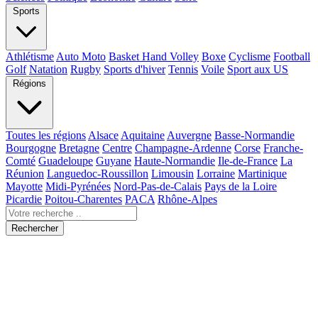
Sports
Athlétisme
Auto Moto
Basket Hand Volley
Boxe
Cyclisme
Football
Golf
Natation
Rugby
Sports d'hiver
Tennis
Voile
Sport aux US
Régions
Toutes les régions
Alsace
Aquitaine
Auvergne
Basse-Normandie
Bourgogne
Bretagne
Centre
Champagne-Ardenne
Corse
Franche-
Comté
Guadeloupe
Guyane
Haute-Normandie
Ile-de-France
La
Réunion
Languedoc-Roussillon
Limousin
Lorraine
Martinique
Mayotte
Midi-Pyrénées
Nord-Pas-de-Calais
Pays de la Loire
Picardie
Poitou-Charentes
PACA
Rhône-Alpes
Rechercher