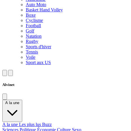
Auto Moto
Basket Hand Volley
Boxe
Cyclisme
Football
Golf
Natation
Rugby
Sports d'hiver
Tennis
Voile
Sport aux US
Alvinet
A la une
A la une
Les plus lus
Buzz
Sciences
Politique
Économie
Culture
Sexo