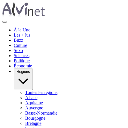
À la Une
Les + lus
Buzz
Culture
Sexo
Sciences
Politique
Économie
Régions
Toutes les régions
Alsace
Aquitaine
Auvergne
Basse-Normandie
Bourgogne
Bretagne