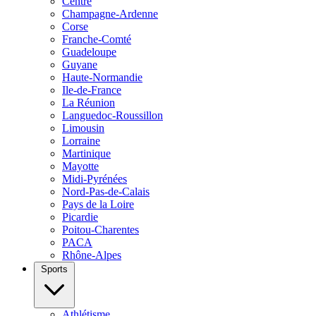
Centre
Champagne-Ardenne
Corse
Franche-Comté
Guadeloupe
Guyane
Haute-Normandie
Ile-de-France
La Réunion
Languedoc-Roussillon
Limousin
Lorraine
Martinique
Mayotte
Midi-Pyrénées
Nord-Pas-de-Calais
Pays de la Loire
Picardie
Poitou-Charentes
PACA
Rhône-Alpes
Sports
Athlétisme