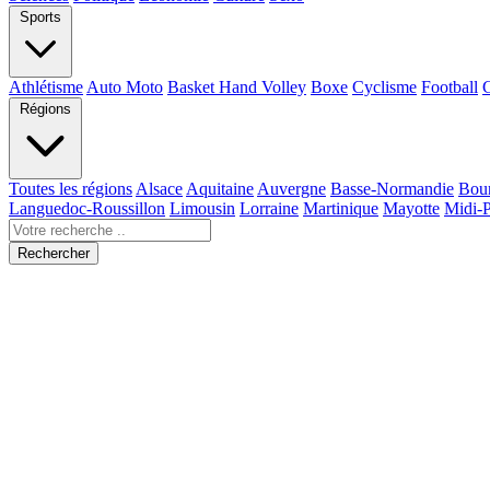
Sports
Athlétisme
Auto Moto
Basket Hand Volley
Boxe
Cyclisme
Football
Régions
Toutes les régions
Alsace
Aquitaine
Auvergne
Basse-Normandie
Bou
Languedoc-Roussillon
Limousin
Lorraine
Martinique
Mayotte
Midi-
Rechercher