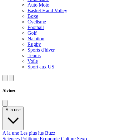
Auto Moto
Basket Hand Volley
Boxe
Cyclisme
Football
Golf
Natation
Rugby
Sports d'hiver
Tennis
Voile
Sport aux US
Alvinet
A la une
A la une
Les plus lus
Buzz
Sciences
Politique
Économie
Culture
Sexo