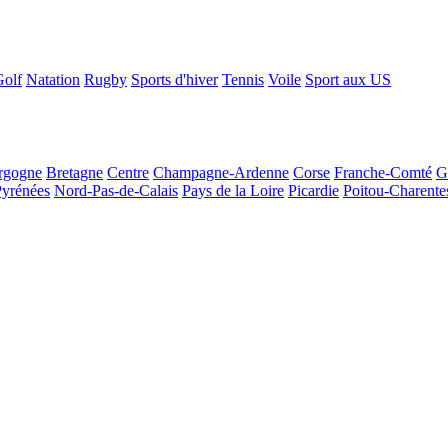
Golf
Natation
Rugby
Sports d'hiver
Tennis
Voile
Sport aux US
rgogne
Bretagne
Centre
Champagne-Ardenne
Corse
Franche-Comté
G
Pyrénées
Nord-Pas-de-Calais
Pays de la Loire
Picardie
Poitou-Charente