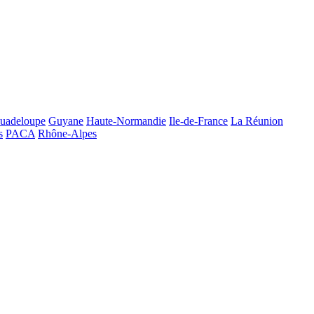
uadeloupe
Guyane
Haute-Normandie
Ile-de-France
La Réunion
s
PACA
Rhône-Alpes