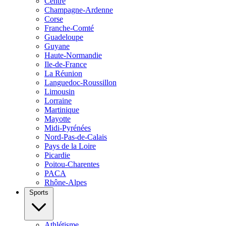
Centre
Champagne-Ardenne
Corse
Franche-Comté
Guadeloupe
Guyane
Haute-Normandie
Ile-de-France
La Réunion
Languedoc-Roussillon
Limousin
Lorraine
Martinique
Mayotte
Midi-Pyrénées
Nord-Pas-de-Calais
Pays de la Loire
Picardie
Poitou-Charentes
PACA
Rhône-Alpes
Sports
Athlétisme