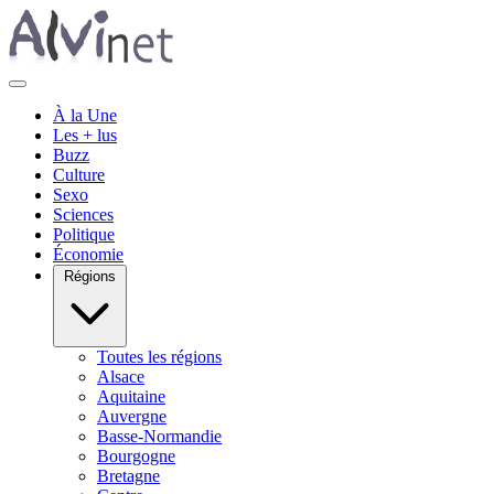
À la Une
Les + lus
Buzz
Culture
Sexo
Sciences
Politique
Économie
Régions
Toutes les régions
Alsace
Aquitaine
Auvergne
Basse-Normandie
Bourgogne
Bretagne