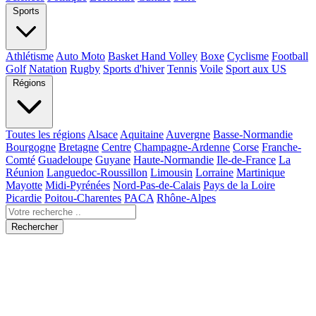
Sports
Athlétisme
Auto Moto
Basket Hand Volley
Boxe
Cyclisme
Football
Golf
Natation
Rugby
Sports d'hiver
Tennis
Voile
Sport aux US
Régions
Toutes les régions
Alsace
Aquitaine
Auvergne
Basse-Normandie
Bourgogne
Bretagne
Centre
Champagne-Ardenne
Corse
Franche-
Comté
Guadeloupe
Guyane
Haute-Normandie
Ile-de-France
La
Réunion
Languedoc-Roussillon
Limousin
Lorraine
Martinique
Mayotte
Midi-Pyrénées
Nord-Pas-de-Calais
Pays de la Loire
Picardie
Poitou-Charentes
PACA
Rhône-Alpes
Rechercher