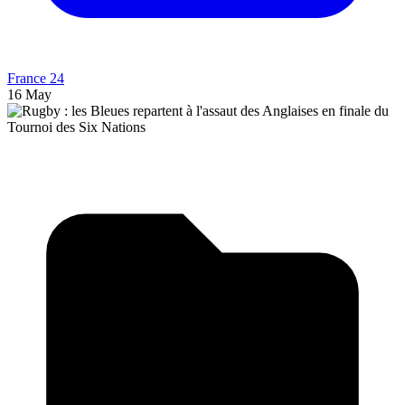
France 24
16 May