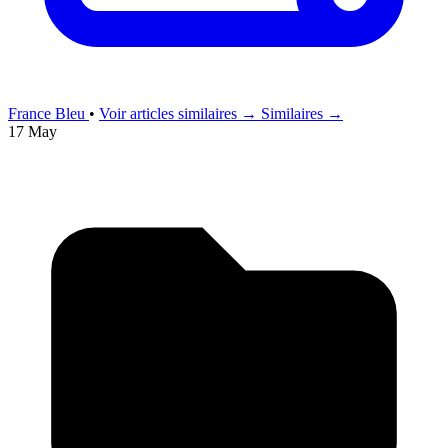
France Bleu
•
Voir articles similaires →
Similaires →
17 May