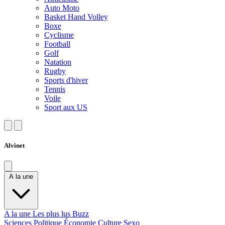
Auto Moto
Basket Hand Volley
Boxe
Cyclisme
Football
Golf
Natation
Rugby
Sports d'hiver
Tennis
Voile
Sport aux US
Alvinet
A la une
A la une
Les plus lus
Buzz
Sciences
Politique
Économie
Culture
Sexo