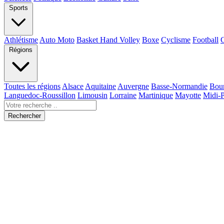
Sports
Athlétisme
Auto Moto
Basket Hand Volley
Boxe
Cyclisme
Football
Régions
Toutes les régions
Alsace
Aquitaine
Auvergne
Basse-Normandie
Bou
Languedoc-Roussillon
Limousin
Lorraine
Martinique
Mayotte
Midi-
Rechercher