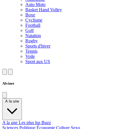
Auto Moto
Basket Hand Volley
Boxe
Cyclisme
Football
Golf
Natation
Rugby
Sports d'hiver
Tennis
Voile
Sport aux US
Alvinet
A la une
A la une
Les plus lus
Buzz
Sciences
Politique
Économie
Culture
Sexo