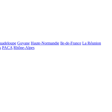
uadeloupe
Guyane
Haute-Normandie
Ile-de-France
La Réunion
s
PACA
Rhône-Alpes