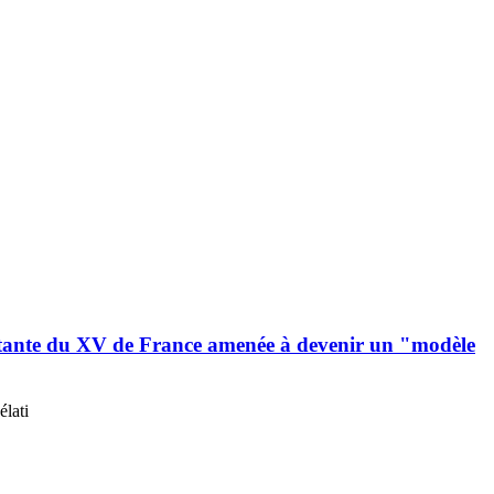
montante du XV de France amenée à devenir un "modèle
élati