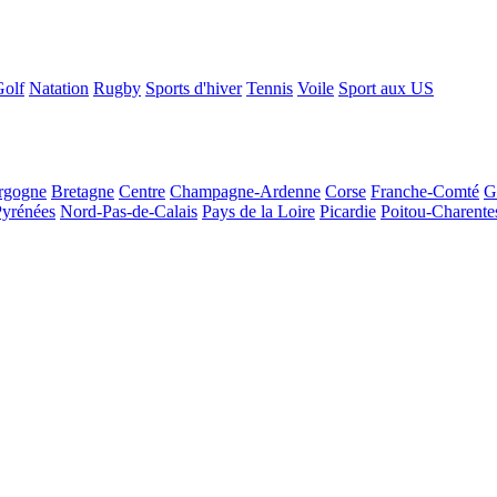
Golf
Natation
Rugby
Sports d'hiver
Tennis
Voile
Sport aux US
rgogne
Bretagne
Centre
Champagne-Ardenne
Corse
Franche-Comté
G
Pyrénées
Nord-Pas-de-Calais
Pays de la Loire
Picardie
Poitou-Charente