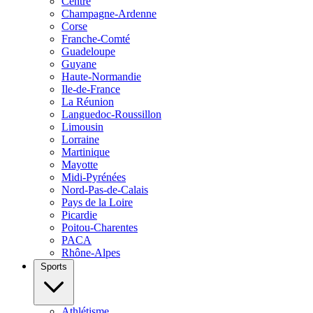
Centre
Champagne-Ardenne
Corse
Franche-Comté
Guadeloupe
Guyane
Haute-Normandie
Ile-de-France
La Réunion
Languedoc-Roussillon
Limousin
Lorraine
Martinique
Mayotte
Midi-Pyrénées
Nord-Pas-de-Calais
Pays de la Loire
Picardie
Poitou-Charentes
PACA
Rhône-Alpes
Sports
Athlétisme