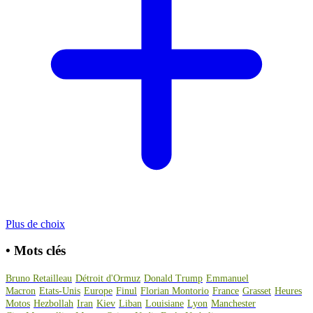
Plus de choix
•
Mots clés
Bruno Retailleau
Détroit d'Ormuz
Donald Trump
Emmanuel
Macron
Etats-Unis
Europe
Finul
Florian Montorio
France
Grasset
Heures
Motos
Hezbollah
Iran
Kiev
Liban
Louisiane
Lyon
Manchester