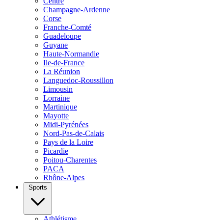
Centre
Champagne-Ardenne
Corse
Franche-Comté
Guadeloupe
Guyane
Haute-Normandie
Ile-de-France
La Réunion
Languedoc-Roussillon
Limousin
Lorraine
Martinique
Mayotte
Midi-Pyrénées
Nord-Pas-de-Calais
Pays de la Loire
Picardie
Poitou-Charentes
PACA
Rhône-Alpes
Sports
Athlétisme