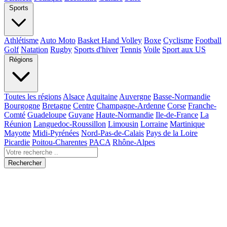
Sports
Athlétisme
Auto Moto
Basket Hand Volley
Boxe
Cyclisme
Football
Golf
Natation
Rugby
Sports d'hiver
Tennis
Voile
Sport aux US
Régions
Toutes les régions
Alsace
Aquitaine
Auvergne
Basse-Normandie
Bourgogne
Bretagne
Centre
Champagne-Ardenne
Corse
Franche-
Comté
Guadeloupe
Guyane
Haute-Normandie
Ile-de-France
La
Réunion
Languedoc-Roussillon
Limousin
Lorraine
Martinique
Mayotte
Midi-Pyrénées
Nord-Pas-de-Calais
Pays de la Loire
Picardie
Poitou-Charentes
PACA
Rhône-Alpes
Rechercher