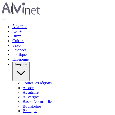
À la Une
Les + lus
Buzz
Culture
Sexo
Sciences
Politique
Économie
Régions
Toutes les régions
Alsace
Aquitaine
Auvergne
Basse-Normandie
Bourgogne
Bretagne