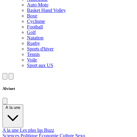
Auto Moto
Basket Hand Volley
Boxe
Cyclisme
Football
Golf
Natation
Rugby
Sports d'hiver
Tennis
Voile
Sport aux US
Alvinet
A la une
A la une
Les plus lus
Buzz
Sciences
Politique
Économie
Culture
Sexo