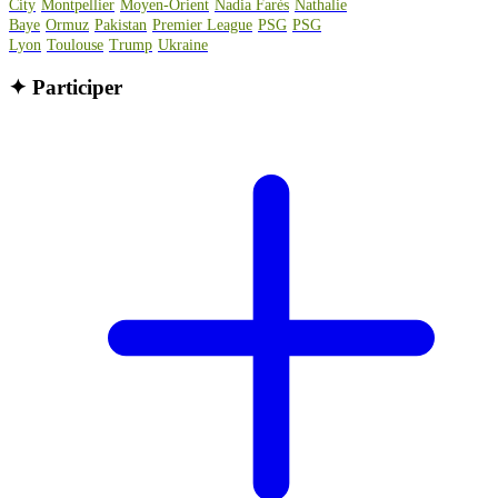
City
Montpellier
Moyen-Orient
Nadia Farès
Nathalie
Baye
Ormuz
Pakistan
Premier League
PSG
PSG
Lyon
Toulouse
Trump
Ukraine
✦
Participer