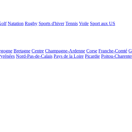
Golf
Natation
Rugby
Sports d'hiver
Tennis
Voile
Sport aux US
rgogne
Bretagne
Centre
Champagne-Ardenne
Corse
Franche-Comté
G
Pyrénées
Nord-Pas-de-Calais
Pays de la Loire
Picardie
Poitou-Charente