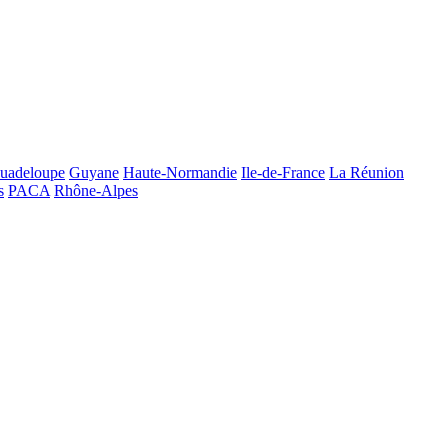
uadeloupe
Guyane
Haute-Normandie
Ile-de-France
La Réunion
s
PACA
Rhône-Alpes