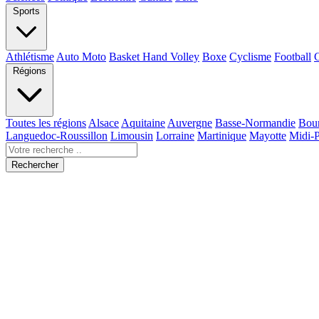
Sports
Athlétisme
Auto Moto
Basket Hand Volley
Boxe
Cyclisme
Football
Régions
Toutes les régions
Alsace
Aquitaine
Auvergne
Basse-Normandie
Bou
Languedoc-Roussillon
Limousin
Lorraine
Martinique
Mayotte
Midi-
Rechercher