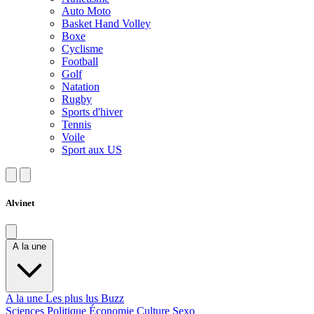
Auto Moto
Basket Hand Volley
Boxe
Cyclisme
Football
Golf
Natation
Rugby
Sports d'hiver
Tennis
Voile
Sport aux US
Alvinet
A la une
A la une
Les plus lus
Buzz
Sciences
Politique
Économie
Culture
Sexo