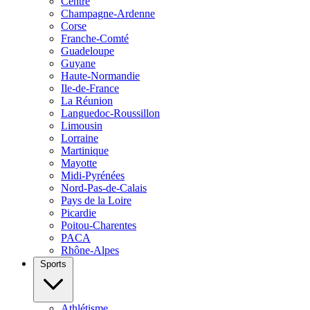
Centre
Champagne-Ardenne
Corse
Franche-Comté
Guadeloupe
Guyane
Haute-Normandie
Ile-de-France
La Réunion
Languedoc-Roussillon
Limousin
Lorraine
Martinique
Mayotte
Midi-Pyrénées
Nord-Pas-de-Calais
Pays de la Loire
Picardie
Poitou-Charentes
PACA
Rhône-Alpes
Sports
Athlétisme