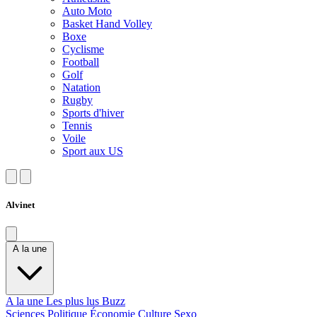
Auto Moto
Basket Hand Volley
Boxe
Cyclisme
Football
Golf
Natation
Rugby
Sports d'hiver
Tennis
Voile
Sport aux US
Alvinet
A la une
A la une
Les plus lus
Buzz
Sciences
Politique
Économie
Culture
Sexo