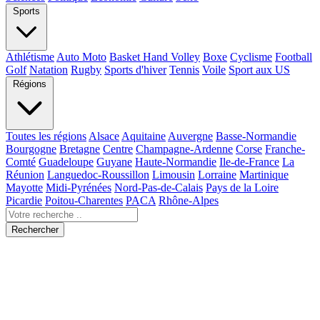
Sports
Athlétisme
Auto Moto
Basket Hand Volley
Boxe
Cyclisme
Football
Golf
Natation
Rugby
Sports d'hiver
Tennis
Voile
Sport aux US
Régions
Toutes les régions
Alsace
Aquitaine
Auvergne
Basse-Normandie
Bourgogne
Bretagne
Centre
Champagne-Ardenne
Corse
Franche-
Comté
Guadeloupe
Guyane
Haute-Normandie
Ile-de-France
La
Réunion
Languedoc-Roussillon
Limousin
Lorraine
Martinique
Mayotte
Midi-Pyrénées
Nord-Pas-de-Calais
Pays de la Loire
Picardie
Poitou-Charentes
PACA
Rhône-Alpes
Rechercher