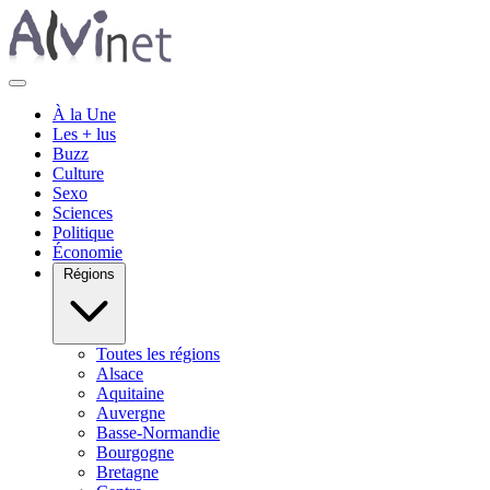
À la Une
Les + lus
Buzz
Culture
Sexo
Sciences
Politique
Économie
Régions
Toutes les régions
Alsace
Aquitaine
Auvergne
Basse-Normandie
Bourgogne
Bretagne