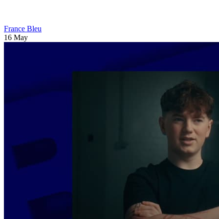
France Bleu
16 May