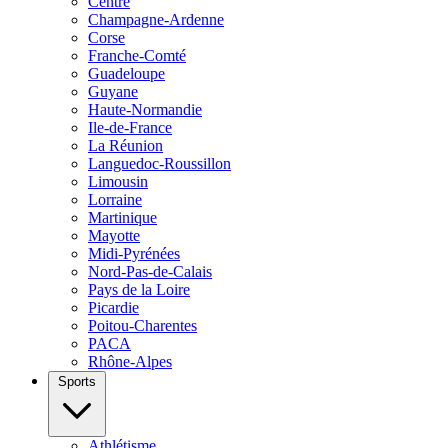
Centre
Champagne-Ardenne
Corse
Franche-Comté
Guadeloupe
Guyane
Haute-Normandie
Ile-de-France
La Réunion
Languedoc-Roussillon
Limousin
Lorraine
Martinique
Mayotte
Midi-Pyrénées
Nord-Pas-de-Calais
Pays de la Loire
Picardie
Poitou-Charentes
PACA
Rhône-Alpes
Sports
Athlétisme