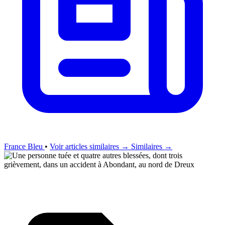
France Bleu
•
Voir articles similaires →
Similaires →