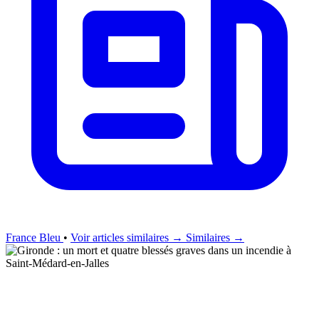
France Bleu
•
Voir articles similaires →
Similaires →