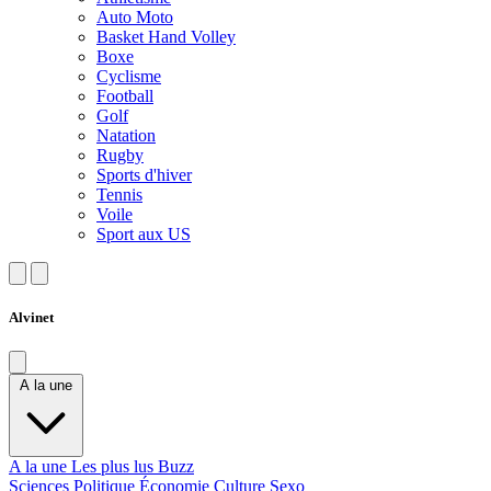
Auto Moto
Basket Hand Volley
Boxe
Cyclisme
Football
Golf
Natation
Rugby
Sports d'hiver
Tennis
Voile
Sport aux US
Alvinet
A la une
A la une
Les plus lus
Buzz
Sciences
Politique
Économie
Culture
Sexo