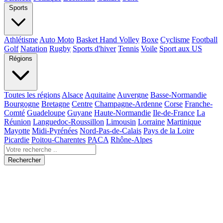
Sports
Athlétisme
Auto Moto
Basket Hand Volley
Boxe
Cyclisme
Football
Golf
Natation
Rugby
Sports d'hiver
Tennis
Voile
Sport aux US
Régions
Toutes les régions
Alsace
Aquitaine
Auvergne
Basse-Normandie
Bourgogne
Bretagne
Centre
Champagne-Ardenne
Corse
Franche-
Comté
Guadeloupe
Guyane
Haute-Normandie
Ile-de-France
La
Réunion
Languedoc-Roussillon
Limousin
Lorraine
Martinique
Mayotte
Midi-Pyrénées
Nord-Pas-de-Calais
Pays de la Loire
Picardie
Poitou-Charentes
PACA
Rhône-Alpes
Rechercher