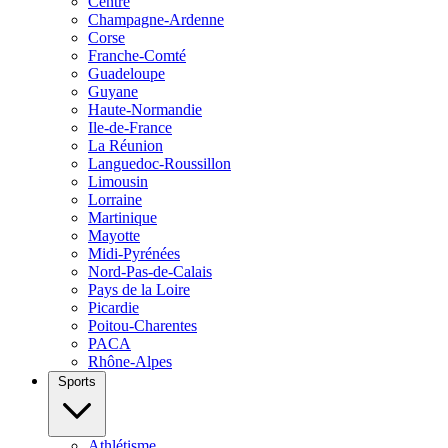
Centre
Champagne-Ardenne
Corse
Franche-Comté
Guadeloupe
Guyane
Haute-Normandie
Ile-de-France
La Réunion
Languedoc-Roussillon
Limousin
Lorraine
Martinique
Mayotte
Midi-Pyrénées
Nord-Pas-de-Calais
Pays de la Loire
Picardie
Poitou-Charentes
PACA
Rhône-Alpes
Sports
Athlétisme