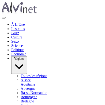
À la Une
Les + lus
Buzz
Culture
Sexo
Sciences
Politique
Économie
Régions
Toutes les régions
Alsace
Aquitaine
Auvergne
Basse-Normandie
Bourgogne
Bretagne