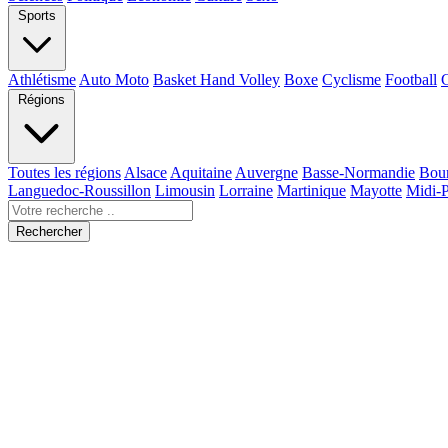
Sports
Athlétisme
Auto Moto
Basket Hand Volley
Boxe
Cyclisme
Football
Régions
Toutes les régions
Alsace
Aquitaine
Auvergne
Basse-Normandie
Bou
Languedoc-Roussillon
Limousin
Lorraine
Martinique
Mayotte
Midi-
Rechercher