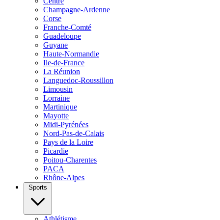
Centre
Champagne-Ardenne
Corse
Franche-Comté
Guadeloupe
Guyane
Haute-Normandie
Ile-de-France
La Réunion
Languedoc-Roussillon
Limousin
Lorraine
Martinique
Mayotte
Midi-Pyrénées
Nord-Pas-de-Calais
Pays de la Loire
Picardie
Poitou-Charentes
PACA
Rhône-Alpes
Sports
Athlétisme