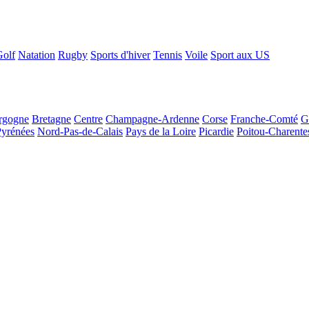
Golf
Natation
Rugby
Sports d'hiver
Tennis
Voile
Sport aux US
rgogne
Bretagne
Centre
Champagne-Ardenne
Corse
Franche-Comté
G
Pyrénées
Nord-Pas-de-Calais
Pays de la Loire
Picardie
Poitou-Charente