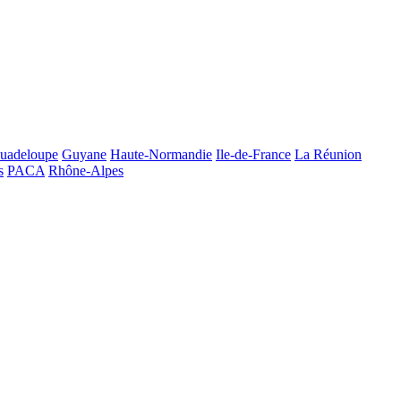
uadeloupe
Guyane
Haute-Normandie
Ile-de-France
La Réunion
s
PACA
Rhône-Alpes