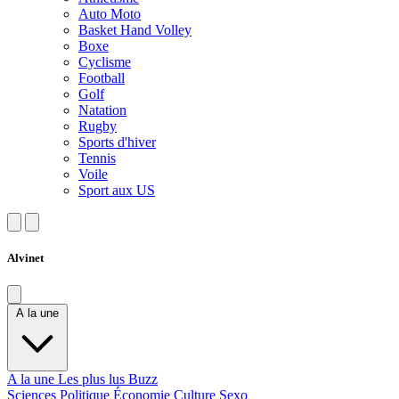
Auto Moto
Basket Hand Volley
Boxe
Cyclisme
Football
Golf
Natation
Rugby
Sports d'hiver
Tennis
Voile
Sport aux US
Alvinet
A la une
A la une
Les plus lus
Buzz
Sciences
Politique
Économie
Culture
Sexo