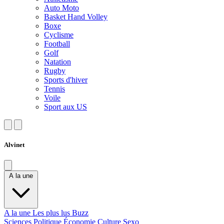
Auto Moto
Basket Hand Volley
Boxe
Cyclisme
Football
Golf
Natation
Rugby
Sports d'hiver
Tennis
Voile
Sport aux US
Alvinet
A la une
A la une
Les plus lus
Buzz
Sciences
Politique
Économie
Culture
Sexo