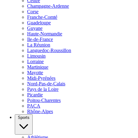
Centre
Champagne-Ardenne
Corse
Franche-Comté
Guadeloupe
Guyane
Haute-Normandie
Ile-de-France
La Réunion
Languedoc-Roussillon
Limousin
Lorraine
Martinique
Mayotte
Midi-Pyrénées
Nord-Pas-de-Calais
Pays de la Loire
Picardie
Poitou-Charentes
PACA
Rhône-Alpes
Sports
Athlétisme