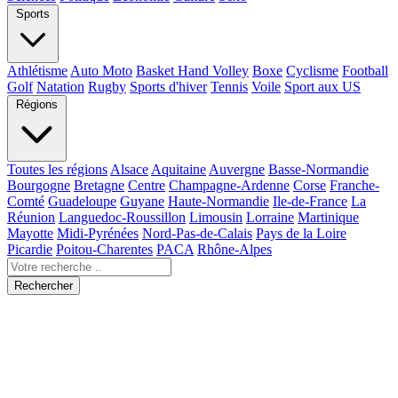
Sports
Athlétisme
Auto Moto
Basket Hand Volley
Boxe
Cyclisme
Football
Golf
Natation
Rugby
Sports d'hiver
Tennis
Voile
Sport aux US
Régions
Toutes les régions
Alsace
Aquitaine
Auvergne
Basse-Normandie
Bourgogne
Bretagne
Centre
Champagne-Ardenne
Corse
Franche-
Comté
Guadeloupe
Guyane
Haute-Normandie
Ile-de-France
La
Réunion
Languedoc-Roussillon
Limousin
Lorraine
Martinique
Mayotte
Midi-Pyrénées
Nord-Pas-de-Calais
Pays de la Loire
Picardie
Poitou-Charentes
PACA
Rhône-Alpes
Rechercher