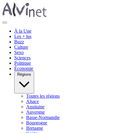
À la Une
Les + lus
Buzz
Culture
Sexo
Sciences
Politique
Économie
Régions
Toutes les régions
Alsace
Aquitaine
Auvergne
Basse-Normandie
Bourgogne
Bretagne