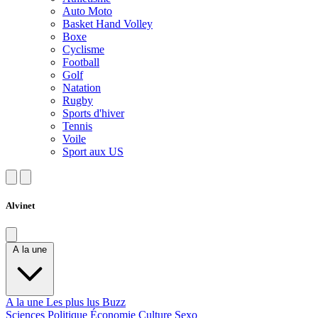
Auto Moto
Basket Hand Volley
Boxe
Cyclisme
Football
Golf
Natation
Rugby
Sports d'hiver
Tennis
Voile
Sport aux US
Alvinet
A la une
A la une
Les plus lus
Buzz
Sciences
Politique
Économie
Culture
Sexo