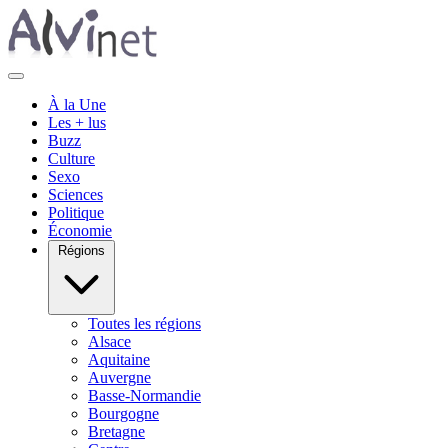
À la Une
Les + lus
Buzz
Culture
Sexo
Sciences
Politique
Économie
Régions
Toutes les régions
Alsace
Aquitaine
Auvergne
Basse-Normandie
Bourgogne
Bretagne