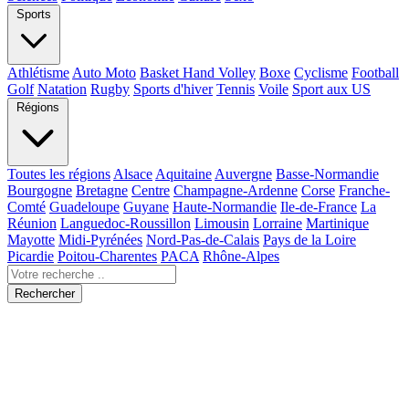
Sports
Athlétisme
Auto Moto
Basket Hand Volley
Boxe
Cyclisme
Football
Golf
Natation
Rugby
Sports d'hiver
Tennis
Voile
Sport aux US
Régions
Toutes les régions
Alsace
Aquitaine
Auvergne
Basse-Normandie
Bourgogne
Bretagne
Centre
Champagne-Ardenne
Corse
Franche-
Comté
Guadeloupe
Guyane
Haute-Normandie
Ile-de-France
La
Réunion
Languedoc-Roussillon
Limousin
Lorraine
Martinique
Mayotte
Midi-Pyrénées
Nord-Pas-de-Calais
Pays de la Loire
Picardie
Poitou-Charentes
PACA
Rhône-Alpes
Rechercher