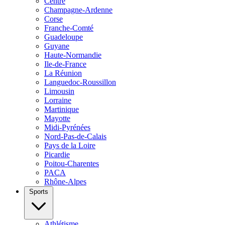
Centre
Champagne-Ardenne
Corse
Franche-Comté
Guadeloupe
Guyane
Haute-Normandie
Ile-de-France
La Réunion
Languedoc-Roussillon
Limousin
Lorraine
Martinique
Mayotte
Midi-Pyrénées
Nord-Pas-de-Calais
Pays de la Loire
Picardie
Poitou-Charentes
PACA
Rhône-Alpes
Sports
Athlétisme