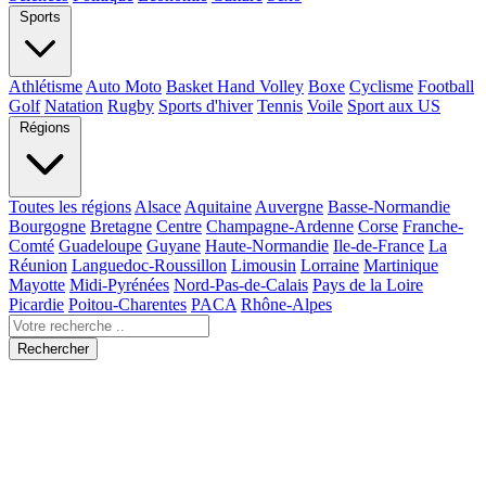
Sports
Athlétisme
Auto Moto
Basket Hand Volley
Boxe
Cyclisme
Football
Golf
Natation
Rugby
Sports d'hiver
Tennis
Voile
Sport aux US
Régions
Toutes les régions
Alsace
Aquitaine
Auvergne
Basse-Normandie
Bourgogne
Bretagne
Centre
Champagne-Ardenne
Corse
Franche-
Comté
Guadeloupe
Guyane
Haute-Normandie
Ile-de-France
La
Réunion
Languedoc-Roussillon
Limousin
Lorraine
Martinique
Mayotte
Midi-Pyrénées
Nord-Pas-de-Calais
Pays de la Loire
Picardie
Poitou-Charentes
PACA
Rhône-Alpes
Rechercher