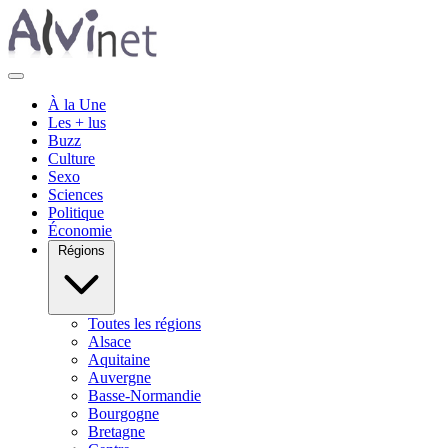
À la Une
Les + lus
Buzz
Culture
Sexo
Sciences
Politique
Économie
Régions
Toutes les régions
Alsace
Aquitaine
Auvergne
Basse-Normandie
Bourgogne
Bretagne