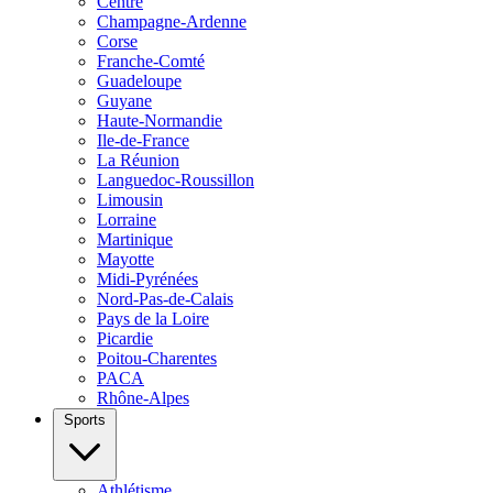
Centre
Champagne-Ardenne
Corse
Franche-Comté
Guadeloupe
Guyane
Haute-Normandie
Ile-de-France
La Réunion
Languedoc-Roussillon
Limousin
Lorraine
Martinique
Mayotte
Midi-Pyrénées
Nord-Pas-de-Calais
Pays de la Loire
Picardie
Poitou-Charentes
PACA
Rhône-Alpes
Sports
Athlétisme