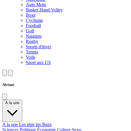
Auto Moto
Basket Hand Volley
Boxe
Cyclisme
Football
Golf
Natation
Rugby
Sports d'hiver
Tennis
Voile
Sport aux US
Alvinet
A la une
A la une
Les plus lus
Buzz
Sciences
Politique
Économie
Culture
Sexo