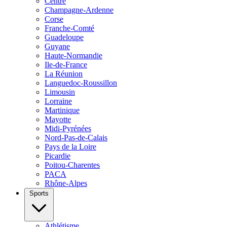
Centre
Champagne-Ardenne
Corse
Franche-Comté
Guadeloupe
Guyane
Haute-Normandie
Ile-de-France
La Réunion
Languedoc-Roussillon
Limousin
Lorraine
Martinique
Mayotte
Midi-Pyrénées
Nord-Pas-de-Calais
Pays de la Loire
Picardie
Poitou-Charentes
PACA
Rhône-Alpes
Sports
Athlétisme