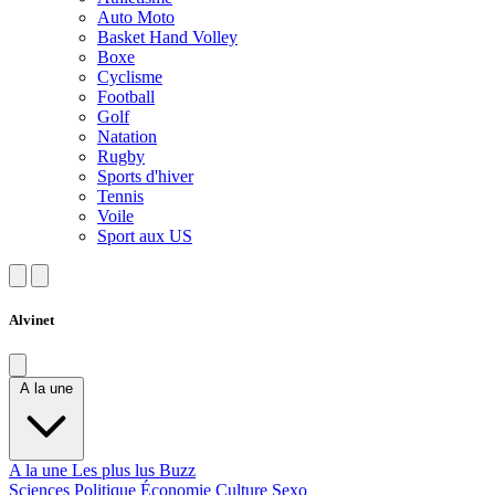
Auto Moto
Basket Hand Volley
Boxe
Cyclisme
Football
Golf
Natation
Rugby
Sports d'hiver
Tennis
Voile
Sport aux US
Alvinet
A la une
A la une
Les plus lus
Buzz
Sciences
Politique
Économie
Culture
Sexo