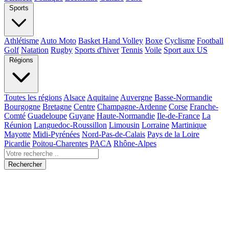
Sports
Athlétisme
Auto Moto
Basket Hand Volley
Boxe
Cyclisme
Football
Golf
Natation
Rugby
Sports d'hiver
Tennis
Voile
Sport aux US
Régions
Toutes les régions
Alsace
Aquitaine
Auvergne
Basse-Normandie
Bourgogne
Bretagne
Centre
Champagne-Ardenne
Corse
Franche-
Comté
Guadeloupe
Guyane
Haute-Normandie
Ile-de-France
La
Réunion
Languedoc-Roussillon
Limousin
Lorraine
Martinique
Mayotte
Midi-Pyrénées
Nord-Pas-de-Calais
Pays de la Loire
Picardie
Poitou-Charentes
PACA
Rhône-Alpes
Rechercher