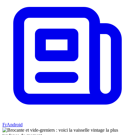
FrAndroid