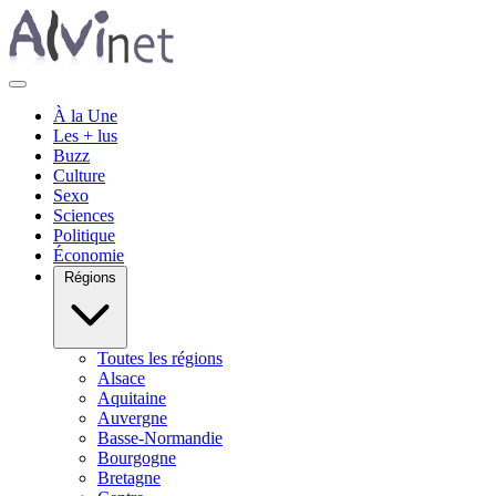
À la Une
Les + lus
Buzz
Culture
Sexo
Sciences
Politique
Économie
Régions
Toutes les régions
Alsace
Aquitaine
Auvergne
Basse-Normandie
Bourgogne
Bretagne