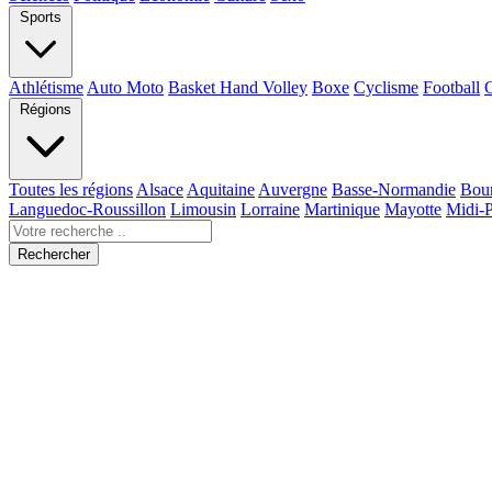
Sports
Athlétisme
Auto Moto
Basket Hand Volley
Boxe
Cyclisme
Football
Régions
Toutes les régions
Alsace
Aquitaine
Auvergne
Basse-Normandie
Bou
Languedoc-Roussillon
Limousin
Lorraine
Martinique
Mayotte
Midi-
Rechercher