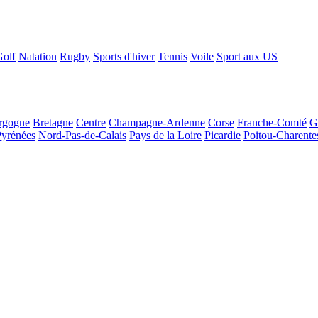
Golf
Natation
Rugby
Sports d'hiver
Tennis
Voile
Sport aux US
rgogne
Bretagne
Centre
Champagne-Ardenne
Corse
Franche-Comté
G
Pyrénées
Nord-Pas-de-Calais
Pays de la Loire
Picardie
Poitou-Charente