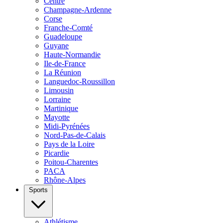
Centre
Champagne-Ardenne
Corse
Franche-Comté
Guadeloupe
Guyane
Haute-Normandie
Ile-de-France
La Réunion
Languedoc-Roussillon
Limousin
Lorraine
Martinique
Mayotte
Midi-Pyrénées
Nord-Pas-de-Calais
Pays de la Loire
Picardie
Poitou-Charentes
PACA
Rhône-Alpes
Sports
Athlétisme