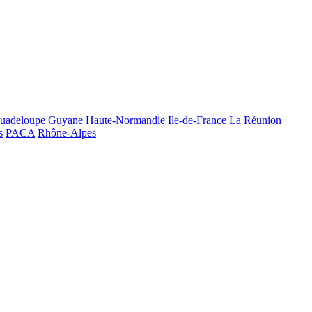
uadeloupe
Guyane
Haute-Normandie
Ile-de-France
La Réunion
s
PACA
Rhône-Alpes