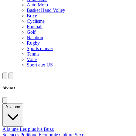
Auto Moto
Basket Hand Volley
Boxe
Cyclisme
Football
Golf
Natation
Rugby
Sports d'hiver
Tennis
Voile
Sport aux US
Alvinet
A la une
A la une
Les plus lus
Buzz
Sciences
Politique
Économie
Culture
Sexo