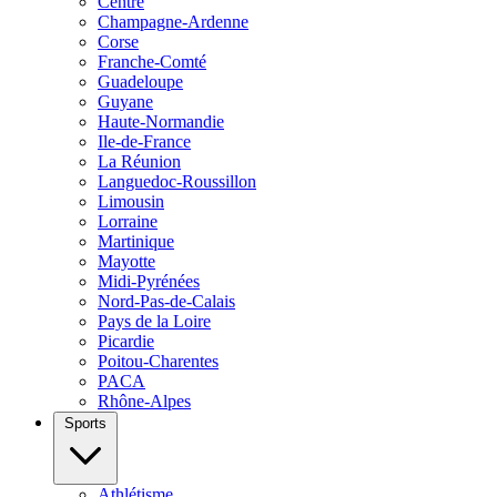
Centre
Champagne-Ardenne
Corse
Franche-Comté
Guadeloupe
Guyane
Haute-Normandie
Ile-de-France
La Réunion
Languedoc-Roussillon
Limousin
Lorraine
Martinique
Mayotte
Midi-Pyrénées
Nord-Pas-de-Calais
Pays de la Loire
Picardie
Poitou-Charentes
PACA
Rhône-Alpes
Sports
Athlétisme