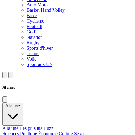
Auto Moto
Basket Hand Volley
Boxe
Cyclisme
Football
Golf
Natation
Rugby
Sports d'hiver
Tennis
Voile
Sport aux US
Alvinet
A la une
A la une
Les plus lus
Buzz
Sciences
Politique
Économie
Culture
Sexo