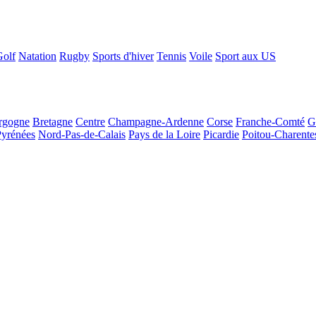
Golf
Natation
Rugby
Sports d'hiver
Tennis
Voile
Sport aux US
rgogne
Bretagne
Centre
Champagne-Ardenne
Corse
Franche-Comté
G
Pyrénées
Nord-Pas-de-Calais
Pays de la Loire
Picardie
Poitou-Charente