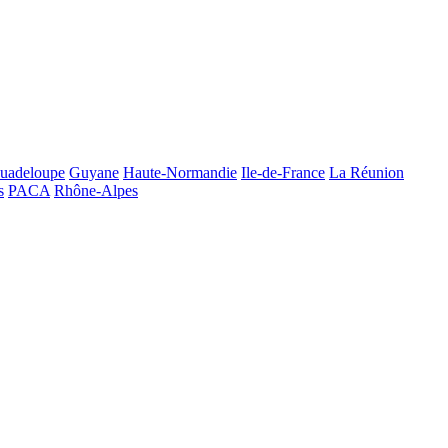
uadeloupe
Guyane
Haute-Normandie
Ile-de-France
La Réunion
s
PACA
Rhône-Alpes