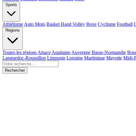
Sports
Athlétisme
Auto Moto
Basket Hand Volley
Boxe
Cyclisme
Football
Régions
Toutes les régions
Alsace
Aquitaine
Auvergne
Basse-Normandie
Bou
Languedoc-Roussillon
Limousin
Lorraine
Martinique
Mayotte
Midi-
Rechercher