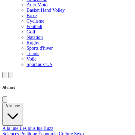
Auto Moto
Basket Hand Volley
Boxe
Cyclisme
Football
Golf
Natation
Rugby
Sports d'hiver
Tennis
Voile
Sport aux US
Alvinet
A la une
A la une
Les plus lus
Buzz
Sciences
Politique
Économie
Culture
Sexo