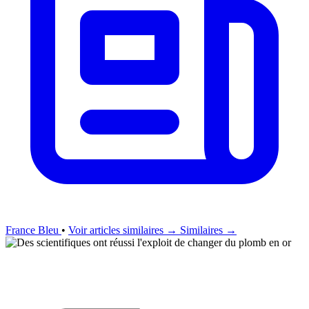
France Bleu
•
Voir articles similaires →
Similaires →