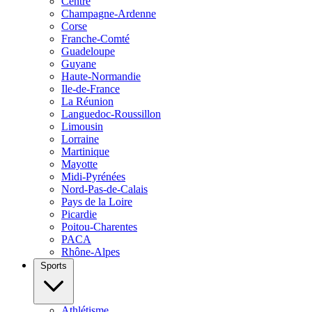
Centre
Champagne-Ardenne
Corse
Franche-Comté
Guadeloupe
Guyane
Haute-Normandie
Ile-de-France
La Réunion
Languedoc-Roussillon
Limousin
Lorraine
Martinique
Mayotte
Midi-Pyrénées
Nord-Pas-de-Calais
Pays de la Loire
Picardie
Poitou-Charentes
PACA
Rhône-Alpes
Sports
Athlétisme