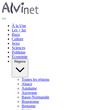
À la Une
Les + lus
Buzz
Culture
Sexo
Sciences
Politique
Économie
Régions
Toutes les régions
Alsace
Aquitaine
Auvergne
Basse-Normandie
Bourgogne
Bretagne