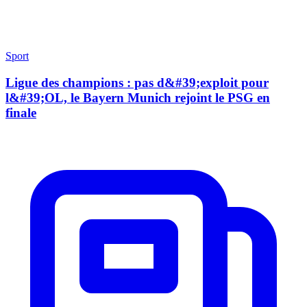
Sport
Ligue des champions : pas d&#39;exploit pour
l&#39;OL, le Bayern Munich rejoint le PSG en
finale