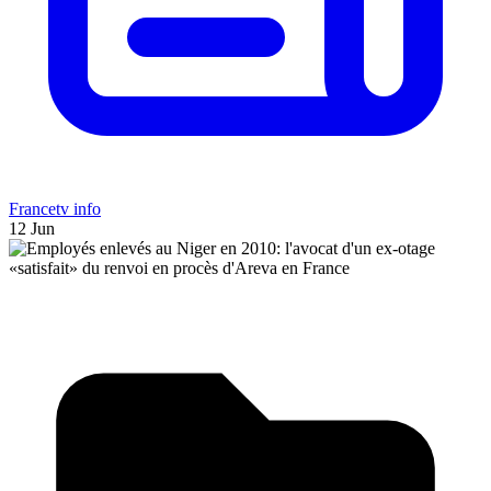
Francetv info
12 Jun