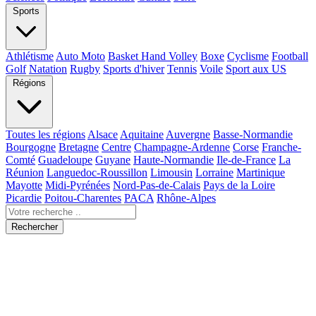
Sports
Athlétisme
Auto Moto
Basket Hand Volley
Boxe
Cyclisme
Football
Golf
Natation
Rugby
Sports d'hiver
Tennis
Voile
Sport aux US
Régions
Toutes les régions
Alsace
Aquitaine
Auvergne
Basse-Normandie
Bourgogne
Bretagne
Centre
Champagne-Ardenne
Corse
Franche-
Comté
Guadeloupe
Guyane
Haute-Normandie
Ile-de-France
La
Réunion
Languedoc-Roussillon
Limousin
Lorraine
Martinique
Mayotte
Midi-Pyrénées
Nord-Pas-de-Calais
Pays de la Loire
Picardie
Poitou-Charentes
PACA
Rhône-Alpes
Rechercher