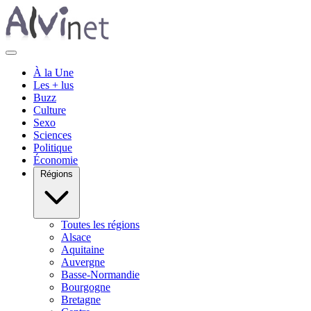
À la Une
Les + lus
Buzz
Culture
Sexo
Sciences
Politique
Économie
Régions
Toutes les régions
Alsace
Aquitaine
Auvergne
Basse-Normandie
Bourgogne
Bretagne