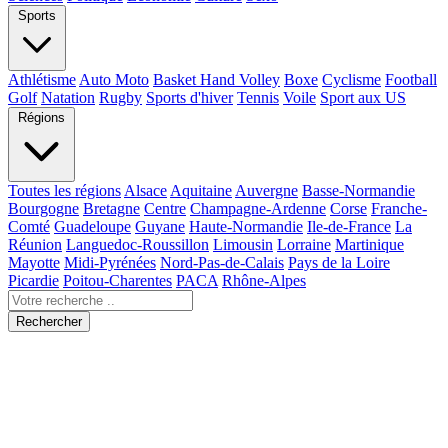
Sports
Athlétisme
Auto Moto
Basket Hand Volley
Boxe
Cyclisme
Football
Golf
Natation
Rugby
Sports d'hiver
Tennis
Voile
Sport aux US
Régions
Toutes les régions
Alsace
Aquitaine
Auvergne
Basse-Normandie
Bourgogne
Bretagne
Centre
Champagne-Ardenne
Corse
Franche-
Comté
Guadeloupe
Guyane
Haute-Normandie
Ile-de-France
La
Réunion
Languedoc-Roussillon
Limousin
Lorraine
Martinique
Mayotte
Midi-Pyrénées
Nord-Pas-de-Calais
Pays de la Loire
Picardie
Poitou-Charentes
PACA
Rhône-Alpes
Rechercher