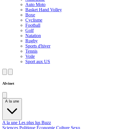
Auto Moto
Basket Hand Volley
Boxe
Cyclisme
Football
Golf
Natation
Rugby
Sports d'hiver
Tennis
Voile
Sport aux US
Alvinet
A la une
A la une
Les plus lus
Buzz
Sciences
Politique
Économie
Culture
Sexo