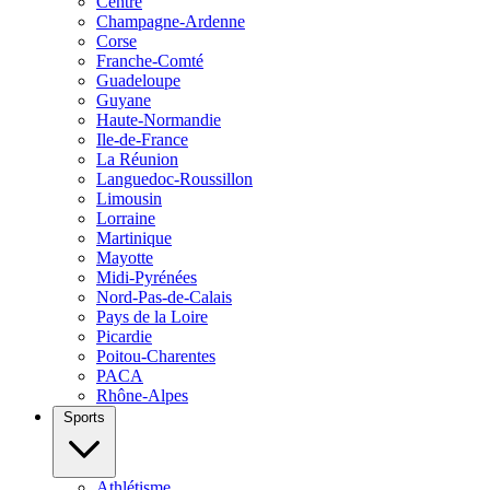
Centre
Champagne-Ardenne
Corse
Franche-Comté
Guadeloupe
Guyane
Haute-Normandie
Ile-de-France
La Réunion
Languedoc-Roussillon
Limousin
Lorraine
Martinique
Mayotte
Midi-Pyrénées
Nord-Pas-de-Calais
Pays de la Loire
Picardie
Poitou-Charentes
PACA
Rhône-Alpes
Sports
Athlétisme