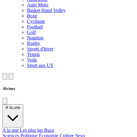
Auto Moto
Basket Hand Volley
Boxe
Cyclisme
Football
Golf
Natation
Rugby
Sports d'hiver
Tennis
Voile
Sport aux US
Alvinet
A la une
A la une
Les plus lus
Buzz
Sciences
Politique
Économie
Culture
Sexo