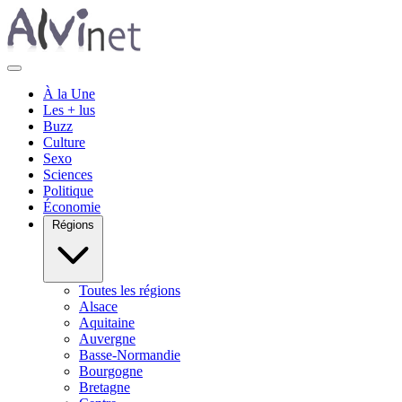
À la Une
Les + lus
Buzz
Culture
Sexo
Sciences
Politique
Économie
Régions
Toutes les régions
Alsace
Aquitaine
Auvergne
Basse-Normandie
Bourgogne
Bretagne