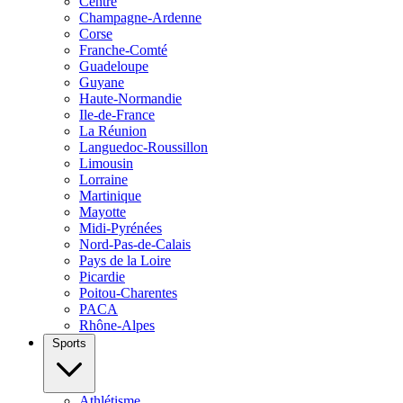
Centre
Champagne-Ardenne
Corse
Franche-Comté
Guadeloupe
Guyane
Haute-Normandie
Ile-de-France
La Réunion
Languedoc-Roussillon
Limousin
Lorraine
Martinique
Mayotte
Midi-Pyrénées
Nord-Pas-de-Calais
Pays de la Loire
Picardie
Poitou-Charentes
PACA
Rhône-Alpes
Sports
Athlétisme