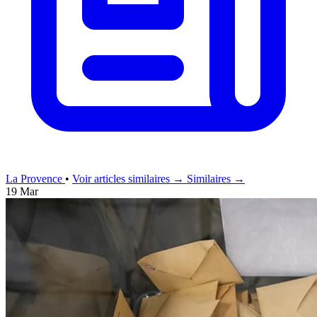
La Provence
•
Voir articles similaires →
Similaires →
19 Mar