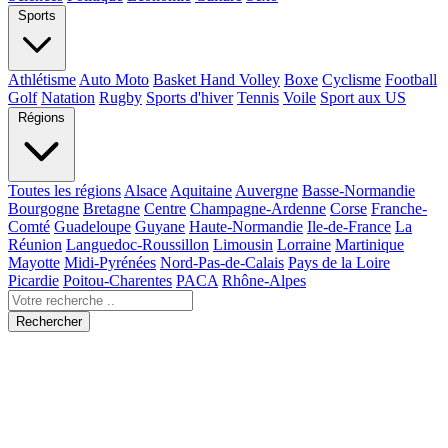
Sports
Athlétisme
Auto Moto
Basket Hand Volley
Boxe
Cyclisme
Football
Golf
Natation
Rugby
Sports d'hiver
Tennis
Voile
Sport aux US
Régions
Toutes les régions
Alsace
Aquitaine
Auvergne
Basse-Normandie
Bourgogne
Bretagne
Centre
Champagne-Ardenne
Corse
Franche-
Comté
Guadeloupe
Guyane
Haute-Normandie
Ile-de-France
La
Réunion
Languedoc-Roussillon
Limousin
Lorraine
Martinique
Mayotte
Midi-Pyrénées
Nord-Pas-de-Calais
Pays de la Loire
Picardie
Poitou-Charentes
PACA
Rhône-Alpes
Rechercher