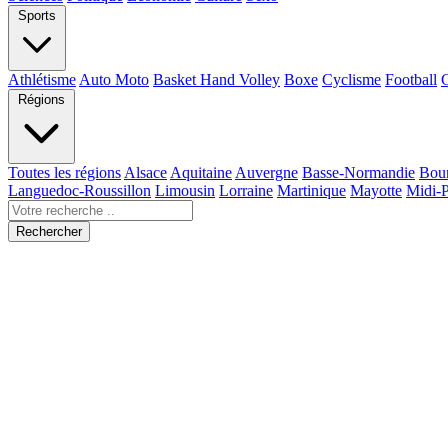
Sports
Athlétisme
Auto Moto
Basket Hand Volley
Boxe
Cyclisme
Football
Régions
Toutes les régions
Alsace
Aquitaine
Auvergne
Basse-Normandie
Bou
Languedoc-Roussillon
Limousin
Lorraine
Martinique
Mayotte
Midi-
Rechercher