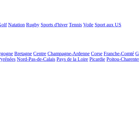
Golf
Natation
Rugby
Sports d'hiver
Tennis
Voile
Sport aux US
rgogne
Bretagne
Centre
Champagne-Ardenne
Corse
Franche-Comté
G
Pyrénées
Nord-Pas-de-Calais
Pays de la Loire
Picardie
Poitou-Charente