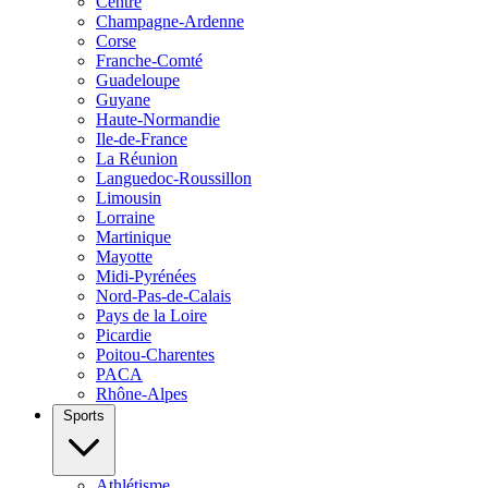
Centre
Champagne-Ardenne
Corse
Franche-Comté
Guadeloupe
Guyane
Haute-Normandie
Ile-de-France
La Réunion
Languedoc-Roussillon
Limousin
Lorraine
Martinique
Mayotte
Midi-Pyrénées
Nord-Pas-de-Calais
Pays de la Loire
Picardie
Poitou-Charentes
PACA
Rhône-Alpes
Sports
Athlétisme