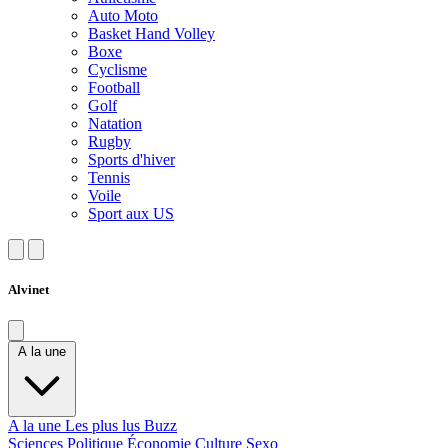
Auto Moto
Basket Hand Volley
Boxe
Cyclisme
Football
Golf
Natation
Rugby
Sports d'hiver
Tennis
Voile
Sport aux US
Alvinet
A la une
A la une
Les plus lus
Buzz
Sciences
Politique
Économie
Culture
Sexo