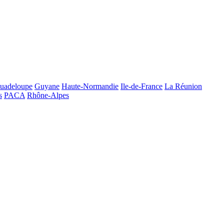
uadeloupe
Guyane
Haute-Normandie
Ile-de-France
La Réunion
s
PACA
Rhône-Alpes