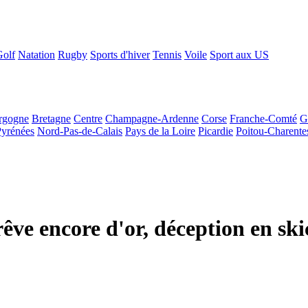
Golf
Natation
Rugby
Sports d'hiver
Tennis
Voile
Sport aux US
rgogne
Bretagne
Centre
Champagne-Ardenne
Corse
Franche-Comté
G
Pyrénées
Nord-Pas-de-Calais
Pays de la Loire
Picardie
Poitou-Charente
ve encore d'or, déception en ski