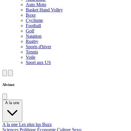
Auto Moto
Basket Hand Volley
Boxe
Cyclisme
Football
Golf
Natation
Rugby
Sports d'hiver
Tennis
Voile
Sport aux US
Alvinet
A la une
A la une
Les plus lus
Buzz
Sciences
Politique
Économie
Culture
Sexo