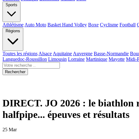
Sports
Athlétisme
Auto Moto
Basket Hand Volley
Boxe
Cyclisme
Football
Régions
Toutes les régions
Alsace
Aquitaine
Auvergne
Basse-Normandie
Bou
Languedoc-Roussillon
Limousin
Lorraine
Martinique
Mayotte
Midi-
Rechercher
DIRECT. JO 2026 : le biathlon rê
halfpipe... épeuves et résultats
25 Mar