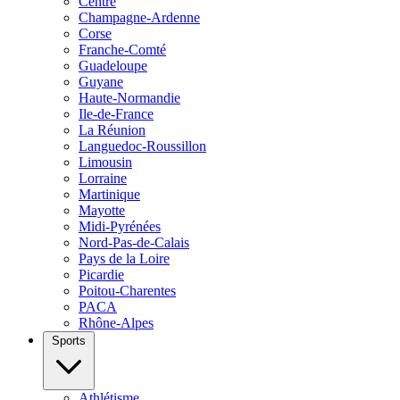
Centre
Champagne-Ardenne
Corse
Franche-Comté
Guadeloupe
Guyane
Haute-Normandie
Ile-de-France
La Réunion
Languedoc-Roussillon
Limousin
Lorraine
Martinique
Mayotte
Midi-Pyrénées
Nord-Pas-de-Calais
Pays de la Loire
Picardie
Poitou-Charentes
PACA
Rhône-Alpes
Sports
Athlétisme