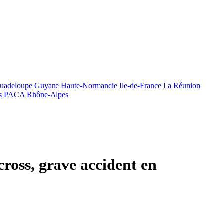
uadeloupe
Guyane
Haute-Normandie
Ile-de-France
La Réunion
s
PACA
Rhône-Alpes
cross, grave accident en