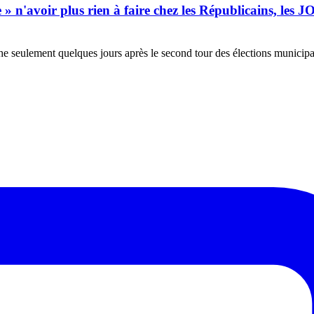
avoir plus rien à faire chez les Républicains, les JO 20
che seulement quelques jours après le second tour des élections municip