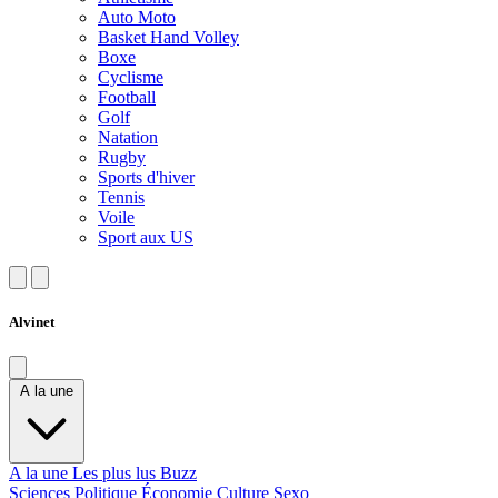
Auto Moto
Basket Hand Volley
Boxe
Cyclisme
Football
Golf
Natation
Rugby
Sports d'hiver
Tennis
Voile
Sport aux US
Alvinet
A la une
A la une
Les plus lus
Buzz
Sciences
Politique
Économie
Culture
Sexo