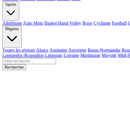
Sports
Athlétisme
Auto Moto
Basket Hand Volley
Boxe
Cyclisme
Football
Régions
Toutes les régions
Alsace
Aquitaine
Auvergne
Basse-Normandie
Bou
Languedoc-Roussillon
Limousin
Lorraine
Martinique
Mayotte
Midi-
Rechercher