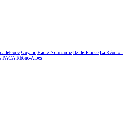
uadeloupe
Guyane
Haute-Normandie
Ile-de-France
La Réunion
s
PACA
Rhône-Alpes