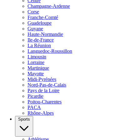
Centre
Champagne-Ardenne
Corse
Franche-Comté
Guadeloupe
Guyane
Haute-Normandie
Ile-de-France
La Réunion
Languedoc-Roussillon
Limousin
Lorraine
Martinique
Mayotte
Midi-Pyrénées
Nord-Pas-de-Calais
Pays de la Loire
Picardie
Poitou-Charentes
PACA
Rhône-Alpes
Sports
Athlétisme