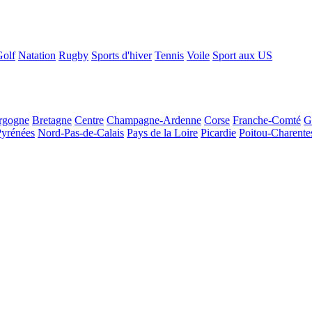
Golf
Natation
Rugby
Sports d'hiver
Tennis
Voile
Sport aux US
rgogne
Bretagne
Centre
Champagne-Ardenne
Corse
Franche-Comté
G
Pyrénées
Nord-Pas-de-Calais
Pays de la Loire
Picardie
Poitou-Charente