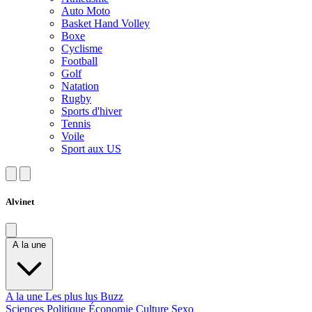
Auto Moto
Basket Hand Volley
Boxe
Cyclisme
Football
Golf
Natation
Rugby
Sports d'hiver
Tennis
Voile
Sport aux US
Alvinet
A la une
A la une
Les plus lus
Buzz
Sciences
Politique
Économie
Culture
Sexo