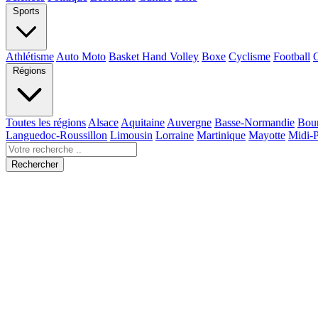
Sports
Athlétisme
Auto Moto
Basket Hand Volley
Boxe
Cyclisme
Football
Régions
Toutes les régions
Alsace
Aquitaine
Auvergne
Basse-Normandie
Bou
Languedoc-Roussillon
Limousin
Lorraine
Martinique
Mayotte
Midi-
Rechercher