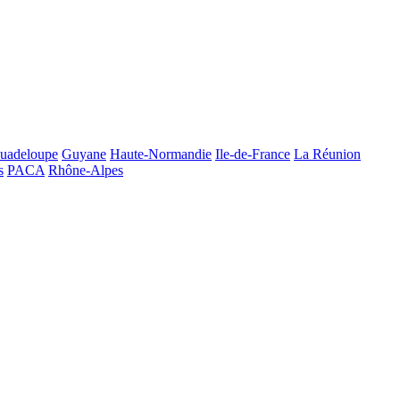
uadeloupe
Guyane
Haute-Normandie
Ile-de-France
La Réunion
s
PACA
Rhône-Alpes