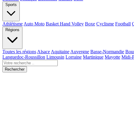
Sports
Athlétisme
Auto Moto
Basket Hand Volley
Boxe
Cyclisme
Football
Régions
Toutes les régions
Alsace
Aquitaine
Auvergne
Basse-Normandie
Bou
Languedoc-Roussillon
Limousin
Lorraine
Martinique
Mayotte
Midi-
Rechercher