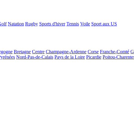
Golf
Natation
Rugby
Sports d'hiver
Tennis
Voile
Sport aux US
rgogne
Bretagne
Centre
Champagne-Ardenne
Corse
Franche-Comté
G
Pyrénées
Nord-Pas-de-Calais
Pays de la Loire
Picardie
Poitou-Charente