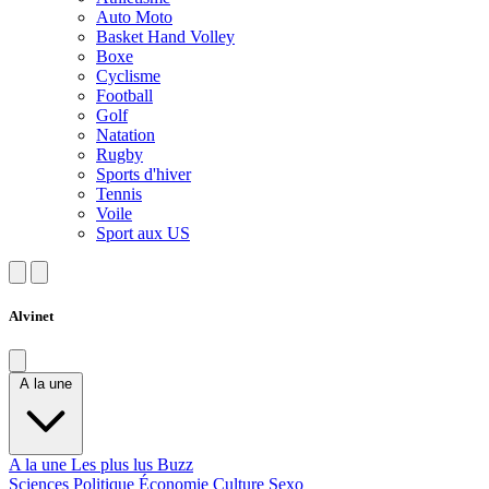
Auto Moto
Basket Hand Volley
Boxe
Cyclisme
Football
Golf
Natation
Rugby
Sports d'hiver
Tennis
Voile
Sport aux US
Alvinet
A la une
A la une
Les plus lus
Buzz
Sciences
Politique
Économie
Culture
Sexo