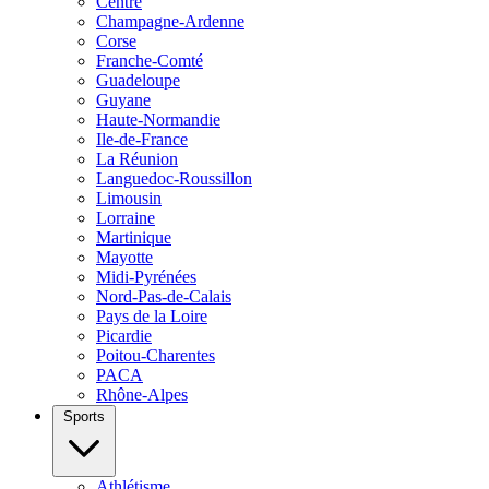
Centre
Champagne-Ardenne
Corse
Franche-Comté
Guadeloupe
Guyane
Haute-Normandie
Ile-de-France
La Réunion
Languedoc-Roussillon
Limousin
Lorraine
Martinique
Mayotte
Midi-Pyrénées
Nord-Pas-de-Calais
Pays de la Loire
Picardie
Poitou-Charentes
PACA
Rhône-Alpes
Sports
Athlétisme