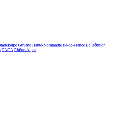
uadeloupe
Guyane
Haute-Normandie
Ile-de-France
La Réunion
s
PACA
Rhône-Alpes