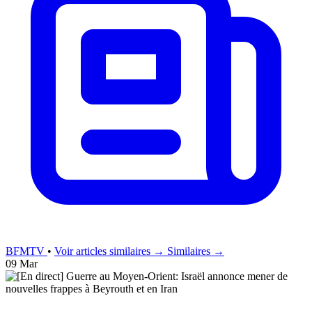
BFMTV
•
Voir articles similaires →
Similaires →
09 Mar