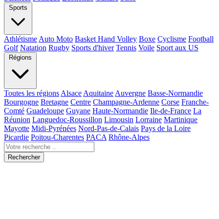
Sports
Athlétisme
Auto Moto
Basket Hand Volley
Boxe
Cyclisme
Football
Golf
Natation
Rugby
Sports d'hiver
Tennis
Voile
Sport aux US
Régions
Toutes les régions
Alsace
Aquitaine
Auvergne
Basse-Normandie
Bourgogne
Bretagne
Centre
Champagne-Ardenne
Corse
Franche-
Comté
Guadeloupe
Guyane
Haute-Normandie
Ile-de-France
La
Réunion
Languedoc-Roussillon
Limousin
Lorraine
Martinique
Mayotte
Midi-Pyrénées
Nord-Pas-de-Calais
Pays de la Loire
Picardie
Poitou-Charentes
PACA
Rhône-Alpes
Rechercher