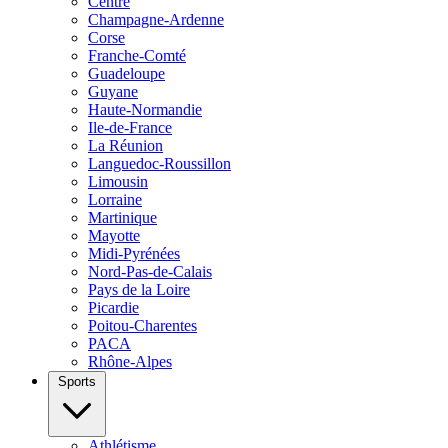
Centre
Champagne-Ardenne
Corse
Franche-Comté
Guadeloupe
Guyane
Haute-Normandie
Ile-de-France
La Réunion
Languedoc-Roussillon
Limousin
Lorraine
Martinique
Mayotte
Midi-Pyrénées
Nord-Pas-de-Calais
Pays de la Loire
Picardie
Poitou-Charentes
PACA
Rhône-Alpes
Sports
Athlétisme