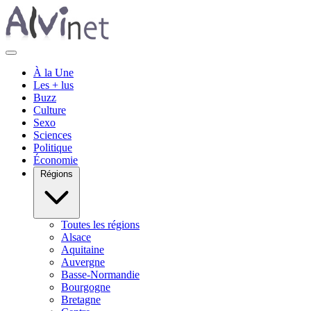
À la Une
Les + lus
Buzz
Culture
Sexo
Sciences
Politique
Économie
Régions
Toutes les régions
Alsace
Aquitaine
Auvergne
Basse-Normandie
Bourgogne
Bretagne