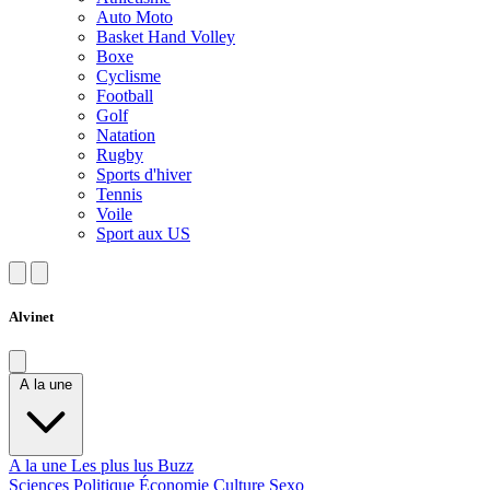
Auto Moto
Basket Hand Volley
Boxe
Cyclisme
Football
Golf
Natation
Rugby
Sports d'hiver
Tennis
Voile
Sport aux US
Alvinet
A la une
A la une
Les plus lus
Buzz
Sciences
Politique
Économie
Culture
Sexo