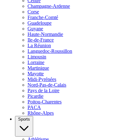
Centre
Champagne-Ardenne
Corse
Franche-Comté
Guadeloupe
Guyane
Haute-Normandie
Ile-de-France
La Réunion
Languedoc-Roussillon
Limousin
Lorraine
Martinique
Mayotte
Midi-Pyrénées
Nord-Pas-de-Calais
Pays de la Loire
Picardie
Poitou-Charentes
PACA
Rhône-Alpes
Sports
Athlétisme