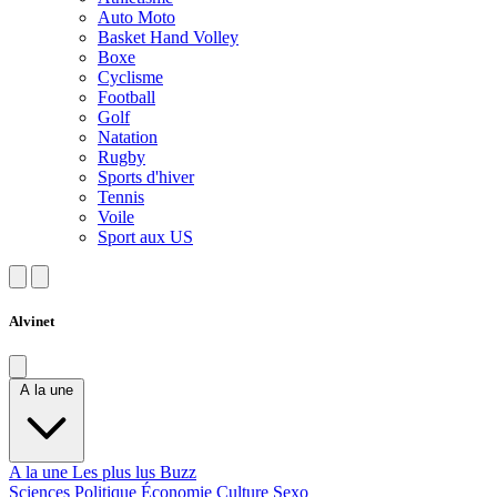
Auto Moto
Basket Hand Volley
Boxe
Cyclisme
Football
Golf
Natation
Rugby
Sports d'hiver
Tennis
Voile
Sport aux US
Alvinet
A la une
A la une
Les plus lus
Buzz
Sciences
Politique
Économie
Culture
Sexo