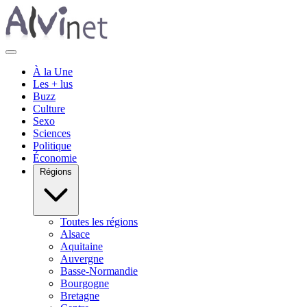
À la Une
Les + lus
Buzz
Culture
Sexo
Sciences
Politique
Économie
Régions
Toutes les régions
Alsace
Aquitaine
Auvergne
Basse-Normandie
Bourgogne
Bretagne