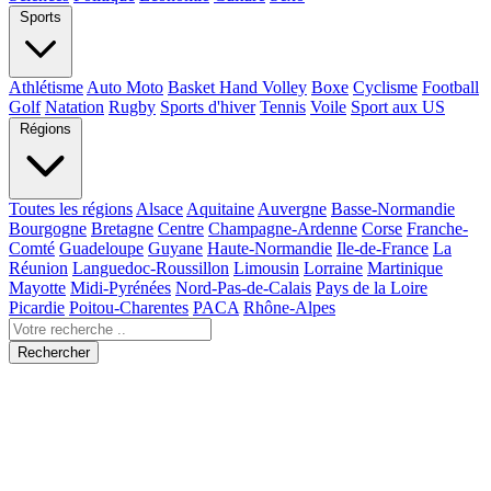
Sports
Athlétisme
Auto Moto
Basket Hand Volley
Boxe
Cyclisme
Football
Golf
Natation
Rugby
Sports d'hiver
Tennis
Voile
Sport aux US
Régions
Toutes les régions
Alsace
Aquitaine
Auvergne
Basse-Normandie
Bourgogne
Bretagne
Centre
Champagne-Ardenne
Corse
Franche-
Comté
Guadeloupe
Guyane
Haute-Normandie
Ile-de-France
La
Réunion
Languedoc-Roussillon
Limousin
Lorraine
Martinique
Mayotte
Midi-Pyrénées
Nord-Pas-de-Calais
Pays de la Loire
Picardie
Poitou-Charentes
PACA
Rhône-Alpes
Rechercher