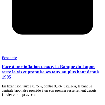
Economie
Face à une inflation tenace, la Banque du Japon
serre la vis et propulse ses taux au plus haut depuis
1995
En fixant son taux à 0,75%, contre 0,5% jusque-là, la banque
centrale japonaise procède à un son premier resserrement depuis
janvier et rompt avec une