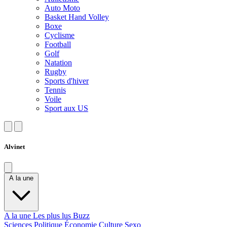
Auto Moto
Basket Hand Volley
Boxe
Cyclisme
Football
Golf
Natation
Rugby
Sports d'hiver
Tennis
Voile
Sport aux US
Alvinet
A la une
A la une
Les plus lus
Buzz
Sciences
Politique
Économie
Culture
Sexo