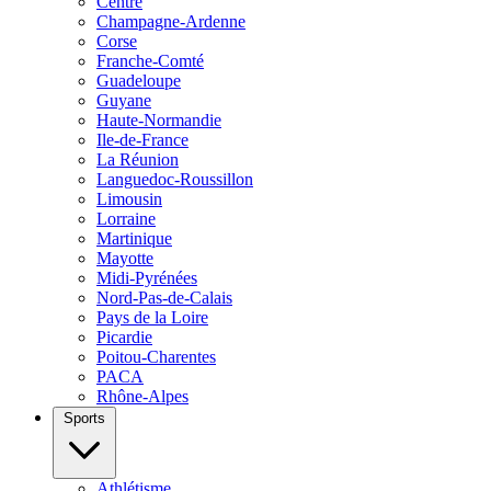
Centre
Champagne-Ardenne
Corse
Franche-Comté
Guadeloupe
Guyane
Haute-Normandie
Ile-de-France
La Réunion
Languedoc-Roussillon
Limousin
Lorraine
Martinique
Mayotte
Midi-Pyrénées
Nord-Pas-de-Calais
Pays de la Loire
Picardie
Poitou-Charentes
PACA
Rhône-Alpes
Sports
Athlétisme