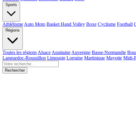
Sports
Athlétisme
Auto Moto
Basket Hand Volley
Boxe
Cyclisme
Football
Régions
Toutes les régions
Alsace
Aquitaine
Auvergne
Basse-Normandie
Bou
Languedoc-Roussillon
Limousin
Lorraine
Martinique
Mayotte
Midi-
Rechercher