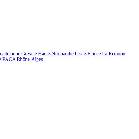
uadeloupe
Guyane
Haute-Normandie
Ile-de-France
La Réunion
s
PACA
Rhône-Alpes