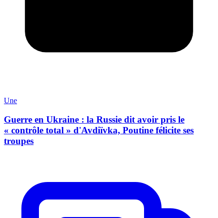
Une
Guerre en Ukraine : la Russie dit avoir pris le
« contrôle total » d'Avdiïvka, Poutine félicite ses
troupes