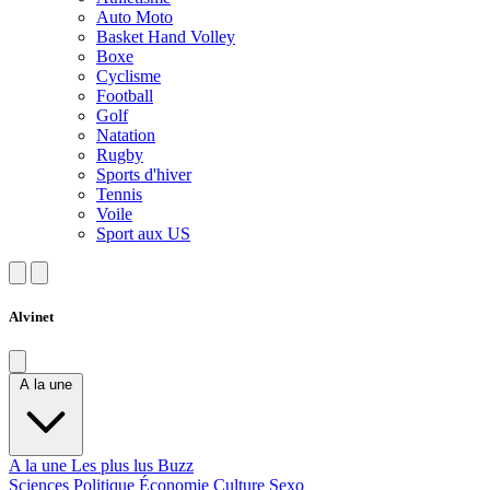
Auto Moto
Basket Hand Volley
Boxe
Cyclisme
Football
Golf
Natation
Rugby
Sports d'hiver
Tennis
Voile
Sport aux US
Alvinet
A la une
A la une
Les plus lus
Buzz
Sciences
Politique
Économie
Culture
Sexo