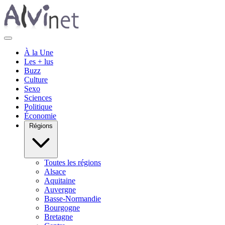
À la Une
Les + lus
Buzz
Culture
Sexo
Sciences
Politique
Économie
Régions
Toutes les régions
Alsace
Aquitaine
Auvergne
Basse-Normandie
Bourgogne
Bretagne