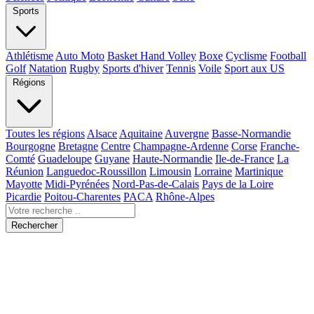
Sports
Athlétisme
Auto Moto
Basket Hand Volley
Boxe
Cyclisme
Football
Golf
Natation
Rugby
Sports d'hiver
Tennis
Voile
Sport aux US
Régions
Toutes les régions
Alsace
Aquitaine
Auvergne
Basse-Normandie
Bourgogne
Bretagne
Centre
Champagne-Ardenne
Corse
Franche-
Comté
Guadeloupe
Guyane
Haute-Normandie
Ile-de-France
La
Réunion
Languedoc-Roussillon
Limousin
Lorraine
Martinique
Mayotte
Midi-Pyrénées
Nord-Pas-de-Calais
Pays de la Loire
Picardie
Poitou-Charentes
PACA
Rhône-Alpes
Rechercher