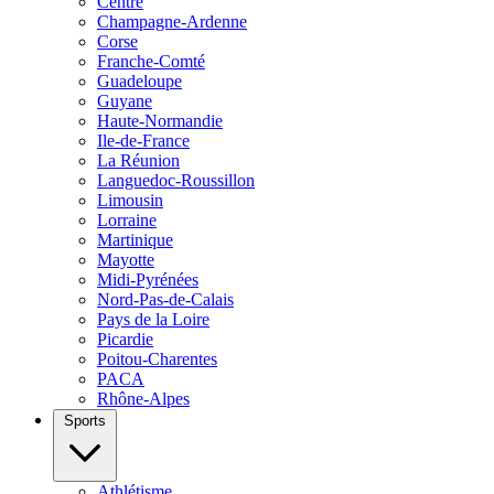
Centre
Champagne-Ardenne
Corse
Franche-Comté
Guadeloupe
Guyane
Haute-Normandie
Ile-de-France
La Réunion
Languedoc-Roussillon
Limousin
Lorraine
Martinique
Mayotte
Midi-Pyrénées
Nord-Pas-de-Calais
Pays de la Loire
Picardie
Poitou-Charentes
PACA
Rhône-Alpes
Sports
Athlétisme