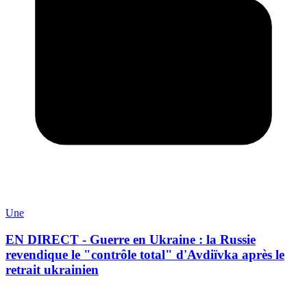
Une
EN DIRECT - Guerre en Ukraine : la Russie
revendique le "contrôle total" d'Avdiïvka après le
retrait ukrainien