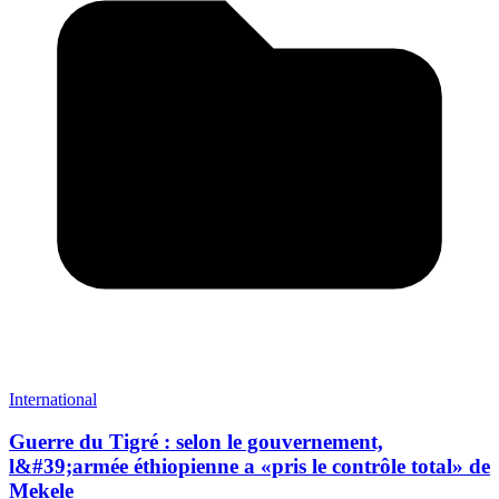
International
Guerre du Tigré : selon le gouvernement,
l&#39;armée éthiopienne a «pris le contrôle total» de
Mekele