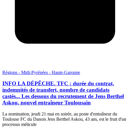
Régions - Midi-Pyrénées - Haute-Garonne
INFO LA DÉPÊCHE. TFC : durée du contrat,
indemnités de transfert, nombre de candidats
castés... Les dessous du recrutement de Jens Berthel
Askou, nouvel entraîneur Toulousain
La nomination, jeudi 21 mai en soirée, au poste d'entraîneur du
Toulouse FC du Danois Jens Berthel Askou, 43 ans, est le fruit d'un
processus méticule