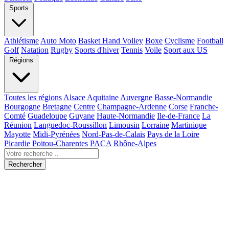
Sports
Athlétisme
Auto Moto
Basket Hand Volley
Boxe
Cyclisme
Football
Golf
Natation
Rugby
Sports d'hiver
Tennis
Voile
Sport aux US
Régions
Toutes les régions
Alsace
Aquitaine
Auvergne
Basse-Normandie
Bourgogne
Bretagne
Centre
Champagne-Ardenne
Corse
Franche-
Comté
Guadeloupe
Guyane
Haute-Normandie
Ile-de-France
La
Réunion
Languedoc-Roussillon
Limousin
Lorraine
Martinique
Mayotte
Midi-Pyrénées
Nord-Pas-de-Calais
Pays de la Loire
Picardie
Poitou-Charentes
PACA
Rhône-Alpes
Rechercher