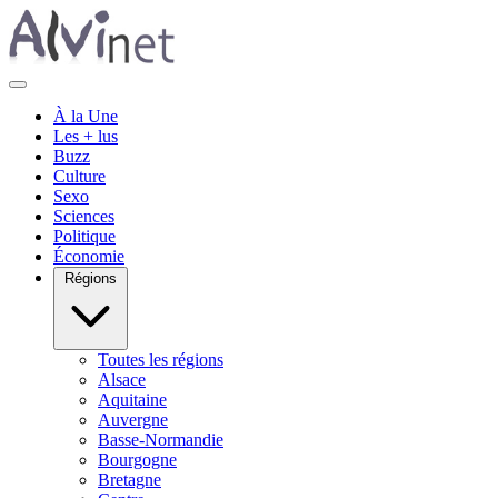
À la Une
Les + lus
Buzz
Culture
Sexo
Sciences
Politique
Économie
Régions
Toutes les régions
Alsace
Aquitaine
Auvergne
Basse-Normandie
Bourgogne
Bretagne