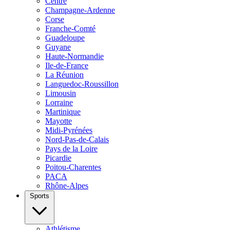
Centre
Champagne-Ardenne
Corse
Franche-Comté
Guadeloupe
Guyane
Haute-Normandie
Ile-de-France
La Réunion
Languedoc-Roussillon
Limousin
Lorraine
Martinique
Mayotte
Midi-Pyrénées
Nord-Pas-de-Calais
Pays de la Loire
Picardie
Poitou-Charentes
PACA
Rhône-Alpes
Sports
Athlétisme