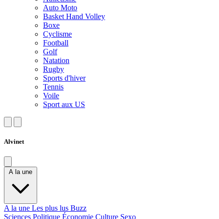
Auto Moto
Basket Hand Volley
Boxe
Cyclisme
Football
Golf
Natation
Rugby
Sports d'hiver
Tennis
Voile
Sport aux US
Alvinet
A la une
A la une
Les plus lus
Buzz
Sciences
Politique
Économie
Culture
Sexo