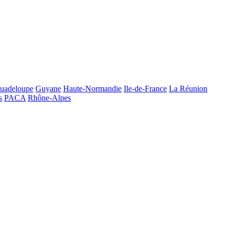
uadeloupe
Guyane
Haute-Normandie
Ile-de-France
La Réunion
s
PACA
Rhône-Alpes