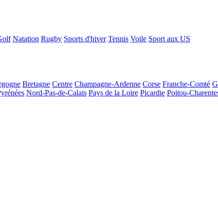
Golf
Natation
Rugby
Sports d'hiver
Tennis
Voile
Sport aux US
rgogne
Bretagne
Centre
Champagne-Ardenne
Corse
Franche-Comté
G
Pyrénées
Nord-Pas-de-Calais
Pays de la Loire
Picardie
Poitou-Charente