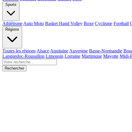
Sports
Athlétisme
Auto Moto
Basket Hand Volley
Boxe
Cyclisme
Football
Régions
Toutes les régions
Alsace
Aquitaine
Auvergne
Basse-Normandie
Bou
Languedoc-Roussillon
Limousin
Lorraine
Martinique
Mayotte
Midi-
Rechercher