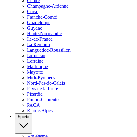
Centre
Champagne-Ardenne
Corse
Franche-Comté
Guadeloupe
Guyane
Haute-Normandie
Ile-de-France
La Réunion
Languedoc-Roussillon
Limousin
Lorraine
Martinique
Mayotte
Midi-Pyrénées
Nord-Pas-de-Calais
Pays de la Loire
Picardie
Poitou-Charentes
PACA
Rhône-Alpes
Sports
Athlétisme