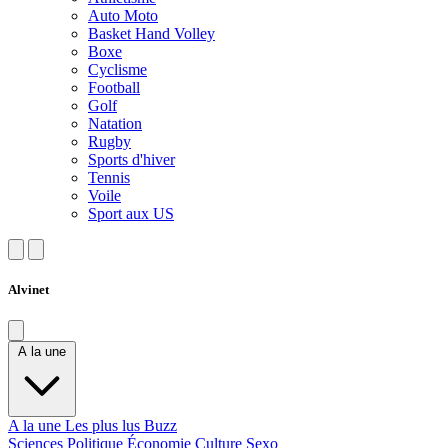
Auto Moto
Basket Hand Volley
Boxe
Cyclisme
Football
Golf
Natation
Rugby
Sports d'hiver
Tennis
Voile
Sport aux US
Alvinet
A la une
A la une
Les plus lus
Buzz
Sciences
Politique
Économie
Culture
Sexo