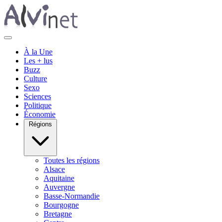
À la Une
Les + lus
Buzz
Culture
Sexo
Sciences
Politique
Économie
Régions
Toutes les régions
Alsace
Aquitaine
Auvergne
Basse-Normandie
Bourgogne
Bretagne