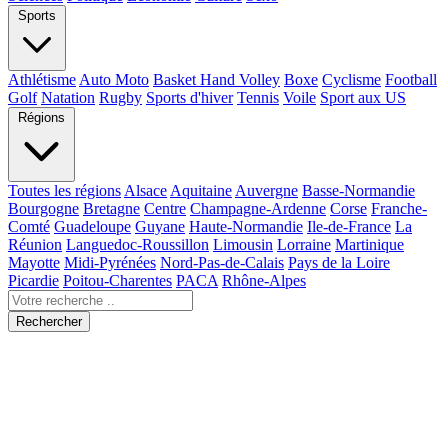
Sports
Athlétisme
Auto Moto
Basket Hand Volley
Boxe
Cyclisme
Football
Golf
Natation
Rugby
Sports d'hiver
Tennis
Voile
Sport aux US
Régions
Toutes les régions
Alsace
Aquitaine
Auvergne
Basse-Normandie
Bourgogne
Bretagne
Centre
Champagne-Ardenne
Corse
Franche-
Comté
Guadeloupe
Guyane
Haute-Normandie
Ile-de-France
La
Réunion
Languedoc-Roussillon
Limousin
Lorraine
Martinique
Mayotte
Midi-Pyrénées
Nord-Pas-de-Calais
Pays de la Loire
Picardie
Poitou-Charentes
PACA
Rhône-Alpes
Rechercher