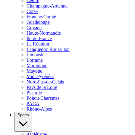
Centre
Champagne-Ardenne
Corse
Franche-Comté
Guadeloupe
Guyane
Haute-Normandie
Ile-de-France
La Réunion
Languedoc-Roussillon
Limousin
Lorraine
Martinique
Mayotte
Midi-Pyrénées
Nord-Pas-de-Calais
Pays de la Loire
Picardie
Poitou-Charentes
PACA
Rhône-Alpes
Sports
Athlétisme