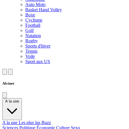
Auto Moto
Basket Hand Volley
Boxe
Cyclisme
Football
Golf
Natation
Rugby
Sports d'hiver
Tennis
Voile
Sport aux US
Alvinet
A la une
A la une
Les plus lus
Buzz
Sciences
Politique
Économie
Culture
Sexo