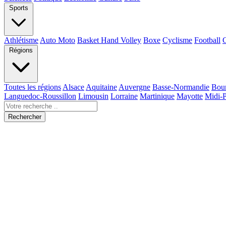
Sports
Athlétisme
Auto Moto
Basket Hand Volley
Boxe
Cyclisme
Football
Régions
Toutes les régions
Alsace
Aquitaine
Auvergne
Basse-Normandie
Bou
Languedoc-Roussillon
Limousin
Lorraine
Martinique
Mayotte
Midi-
Rechercher