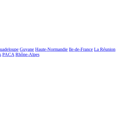
uadeloupe
Guyane
Haute-Normandie
Ile-de-France
La Réunion
s
PACA
Rhône-Alpes