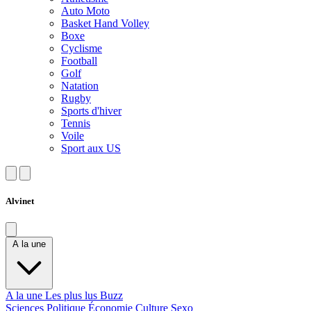
Auto Moto
Basket Hand Volley
Boxe
Cyclisme
Football
Golf
Natation
Rugby
Sports d'hiver
Tennis
Voile
Sport aux US
Alvinet
A la une
A la une
Les plus lus
Buzz
Sciences
Politique
Économie
Culture
Sexo