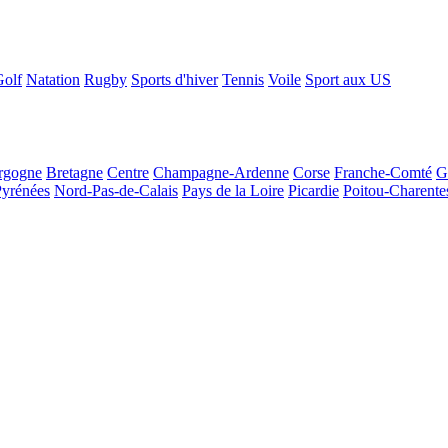
Golf
Natation
Rugby
Sports d'hiver
Tennis
Voile
Sport aux US
rgogne
Bretagne
Centre
Champagne-Ardenne
Corse
Franche-Comté
G
Pyrénées
Nord-Pas-de-Calais
Pays de la Loire
Picardie
Poitou-Charente