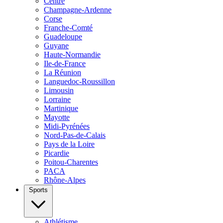
Centre
Champagne-Ardenne
Corse
Franche-Comté
Guadeloupe
Guyane
Haute-Normandie
Ile-de-France
La Réunion
Languedoc-Roussillon
Limousin
Lorraine
Martinique
Mayotte
Midi-Pyrénées
Nord-Pas-de-Calais
Pays de la Loire
Picardie
Poitou-Charentes
PACA
Rhône-Alpes
Sports
Athlétisme