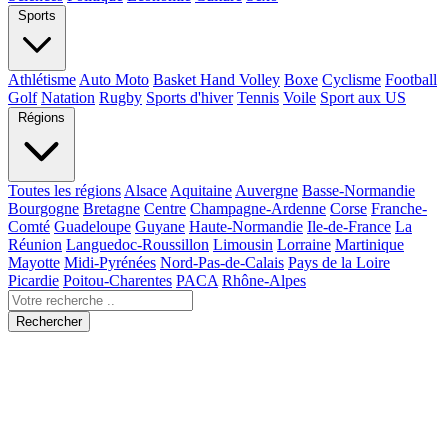
Sports
Athlétisme
Auto Moto
Basket Hand Volley
Boxe
Cyclisme
Football
Golf
Natation
Rugby
Sports d'hiver
Tennis
Voile
Sport aux US
Régions
Toutes les régions
Alsace
Aquitaine
Auvergne
Basse-Normandie
Bourgogne
Bretagne
Centre
Champagne-Ardenne
Corse
Franche-
Comté
Guadeloupe
Guyane
Haute-Normandie
Ile-de-France
La
Réunion
Languedoc-Roussillon
Limousin
Lorraine
Martinique
Mayotte
Midi-Pyrénées
Nord-Pas-de-Calais
Pays de la Loire
Picardie
Poitou-Charentes
PACA
Rhône-Alpes
Rechercher