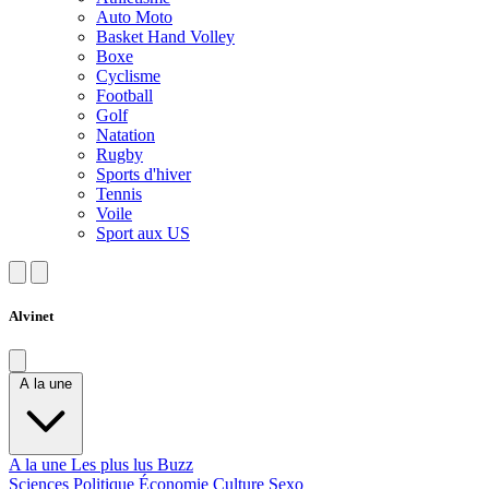
Auto Moto
Basket Hand Volley
Boxe
Cyclisme
Football
Golf
Natation
Rugby
Sports d'hiver
Tennis
Voile
Sport aux US
Alvinet
A la une
A la une
Les plus lus
Buzz
Sciences
Politique
Économie
Culture
Sexo