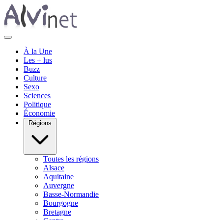
À la Une
Les + lus
Buzz
Culture
Sexo
Sciences
Politique
Économie
Régions
Toutes les régions
Alsace
Aquitaine
Auvergne
Basse-Normandie
Bourgogne
Bretagne