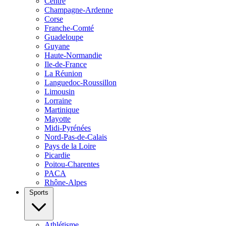
Centre
Champagne-Ardenne
Corse
Franche-Comté
Guadeloupe
Guyane
Haute-Normandie
Ile-de-France
La Réunion
Languedoc-Roussillon
Limousin
Lorraine
Martinique
Mayotte
Midi-Pyrénées
Nord-Pas-de-Calais
Pays de la Loire
Picardie
Poitou-Charentes
PACA
Rhône-Alpes
Sports
Athlétisme